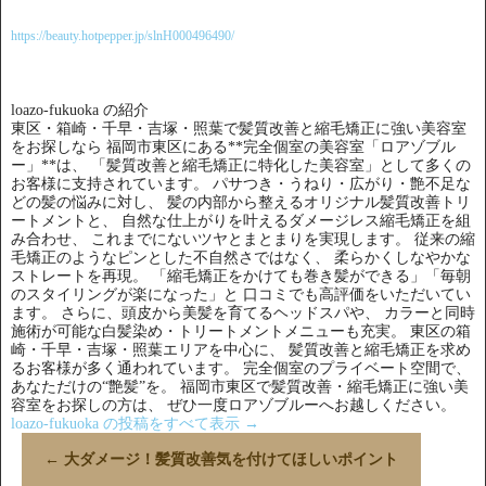
https://beauty.hotpepper.jp/slnH000496490/
loazo-fukuoka の紹介
東区・箱崎・千早・吉塚・照葉で髪質改善と縮毛矯正に強い美容室
をお探しなら 福岡市東区にある**完全個室の美容室「ロアゾブル
ー」**は、 「髪質改善と縮毛矯正に特化した美容室」として多くの
お客様に支持されています。 パサつき・うねり・広がり・艶不足な
どの髪の悩みに対し、 髪の内部から整えるオリジナル髪質改善トリ
ートメントと、 自然な仕上がりを叶えるダメージレス縮毛矯正を組
み合わせ、 これまでにないツヤとまとまりを実現します。 従来の縮
毛矯正のようなピンとした不自然さではなく、 柔らかくしなやかな
ストレートを再現。 「縮毛矯正をかけても巻き髪ができる」「毎朝
のスタイリングが楽になった」と 口コミでも高評価をいただいてい
ます。 さらに、頭皮から美髪を育てるヘッドスパや、 カラーと同時
施術が可能な白髪染め・トリートメントメニューも充実。 東区の箱
崎・千早・吉塚・照葉エリアを中心に、 髪質改善と縮毛矯正を求め
るお客様が多く通われています。 完全個室のプライベート空間で、
あなただけの“艶髪”を。 福岡市東区で髪質改善・縮毛矯正に強い美
容室をお探しの方は、 ぜひ一度ロアゾブルーへお越しください。
loazo-fukuoka の投稿をすべて表示
→
←
大ダメージ！髪質改善気を付けてほしいポイント