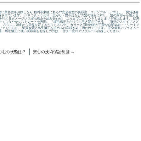
い美容室をお探しなら 福岡市東区にある**完全個室の美容室「ロアゾブルー」**は、 「髪質改善
されています。 パサつき・うねり・広がり・艶不足などの髪の悩みに対し、 髪の内部から整える
を叶えるダメージレス縮毛矯正を組み合わせ、 これまでにないツヤとまとまりを実現します。 従来
かくしなやかなストレートを再現。 「縮毛矯正をかけても巻き髪ができる」「毎朝のスタイリング
。 さらに、頭皮から美髪を育てるヘッドスパや、 カラーと同時施術が可能な白髪染め・トリートメ
リアを中心に、 髪質改善と縮毛矯正を求めるお客様が多く通われています。 完全個室のプライベー
改善・縮毛矯正に強い美容室をお探しの方は、 ぜひ一度ロアゾブルーへお越しください。
髪の毛の状態は？
安心の技術保証制度
→