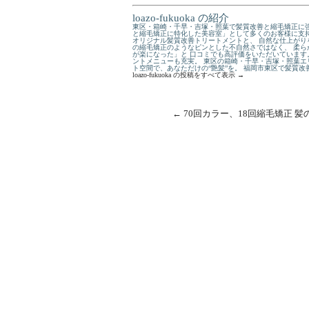
loazo-fukuoka の紹介
東区・箱崎・千早・吉塚・照葉で髪質改善と縮毛矯正に強
と縮毛矯正に特化した美容室」として多くのお客様に支持
オリジナル髪質改善トリートメントと、 自然な仕上がり
の縮毛矯正のようなピンとした不自然さではなく、 柔ら
が楽になった」と 口コミでも高評価をいただいています
ントメニューも充実。 東区の箱崎・千早・吉塚・照葉エ
ト空間で、あなただけの“艶髪”を。 福岡市東区で髪質
loazo-fukuoka の投稿をすべて表示
→
←
70回カラー、18回縮毛矯正 