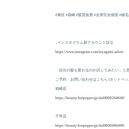
#東区 #箱崎 #髪質改善 #全席完全個室 #縮毛
↓インスタグラム新アカウント設立
https://www.instagram.com/tuyagami.salon/
「自分の髪も変わるのか試してみたい」と
ご予約・お問い合わせはこちら [ホットペッ
箱崎店
https://beauty.hotpepper.jp/slnH000264640/
千早店
https://beauty.hotpepper.jp/slnH000496490/