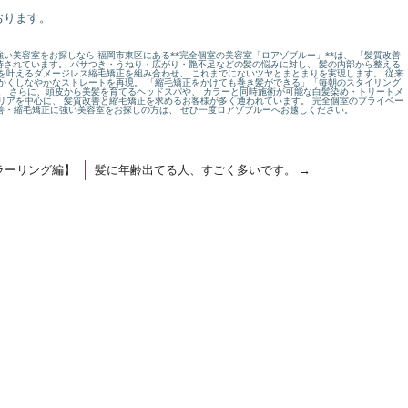
おります。
い美容室をお探しなら 福岡市東区にある**完全個室の美容室「ロアゾブルー」**は、 「髪質改善
されています。 パサつき・うねり・広がり・艶不足などの髪の悩みに対し、 髪の内部から整える
を叶えるダメージレス縮毛矯正を組み合わせ、 これまでにないツヤとまとまりを実現します。 従来
かくしなやかなストレートを再現。 「縮毛矯正をかけても巻き髪ができる」「毎朝のスタイリング
。 さらに、頭皮から美髪を育てるヘッドスパや、 カラーと同時施術が可能な白髪染め・トリートメ
リアを中心に、 髪質改善と縮毛矯正を求めるお客様が多く通われています。 完全個室のプライベー
改善・縮毛矯正に強い美容室をお探しの方は、 ぜひ一度ロアゾブルーへお越しください。
カラーリング編】
髪に年齢出てる人、すごく多いです。
→