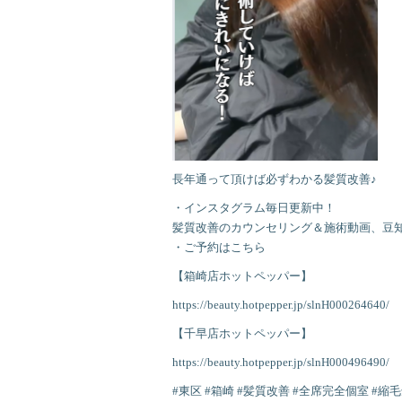
長年通って頂けば必ずわかる髪質改善♪
・インスタグラム毎日更新中！
髪質改善のカウンセリング＆施術動画、豆知
・ご予約はこちら
【箱崎店ホットペッパー】
https://beauty.hotpepper.jp/slnH000264640/
【千早店ホットペッパー】
https://beauty.hotpepper.jp/slnH000496490/
#東区 #箱崎 #髪質改善 #全席完全個室 #縮