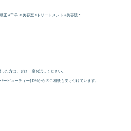
矯正 #千早 ＃美容室 #トリートメント #美容院 *
思った方は、ぜひ一度お試しください。
パービューティー] DMからのご相談も受け付けています。