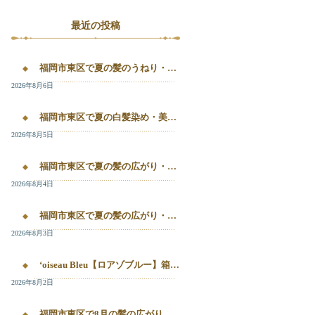
最近の投稿
福岡市東区で夏の髪のうねり・白髪染め・美容液カラーを相談するなら｜箱崎・千早のL’oiseau Bleu
2026年8月6日
福岡市東区で夏の白髪染め・美容液カラー・髪質改善を相談したい方へ｜箱崎・千早のL’oiseau Bleu
2026年8月5日
福岡市東区で夏の髪の広がり・白髪染め・美容液カラーを相談したい方へ｜箱崎・千早のL’oiseau Bleu
2026年8月4日
福岡市東区で夏の髪の広がり・白髪染め・美容液カラーを相談したい方へ｜箱崎・千早のL’oiseau Bleu
2026年8月3日
‘oiseau Bleu【ロアゾブルー】箱崎店】 福岡市東区箱崎で、夏の白髪染めやカラー後の毛先のパサつき、髪の艶不足が気になる方へ。
2026年8月2日
福岡市東区で8月の髪の広がり・白髪染め・美容液カラーを相談するなら