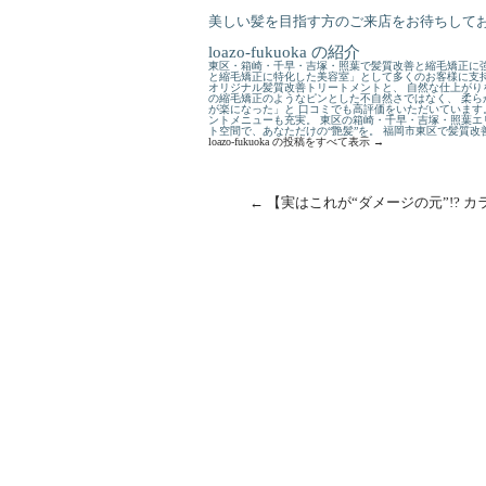
美しい髪を目指す方のご来店をお待ちして
loazo-fukuoka の紹介
東区・箱崎・千早・吉塚・照葉で髪質改善と縮毛矯正に強
と縮毛矯正に特化した美容室」として多くのお客様に支持
オリジナル髪質改善トリートメントと、 自然な仕上がり
の縮毛矯正のようなピンとした不自然さではなく、 柔ら
が楽になった」と 口コミでも高評価をいただいています
ントメニューも充実。 東区の箱崎・千早・吉塚・照葉エ
ト空間で、あなただけの“艶髪”を。 福岡市東区で髪質
loazo-fukuoka の投稿をすべて表示
→
←
【実はこれが“ダメージの元”!? 