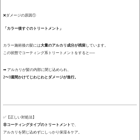
❌ダメージの原因①
「カラー後すぐのトリートメント」
カラー施術後の髪には
大量のアルカリ成分が残留
しています。
この状態でコーティング系トリートメントをすると──
➡ アルカリが髪の内部に閉じ込められ、
2〜3週間かけてじわじわとダメージが進行。
✅【正しい対処法】
非コーティングタイプのトリートメント
で、
アルカリを閉じ込めずにしっかり保湿＆ケア。