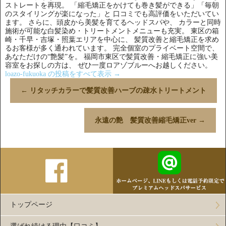
ストレートを再現。 「縮毛矯正をかけても巻き髪ができる」「毎朝
のスタイリングが楽になった」と 口コミでも高評価をいただいてい
ます。 さらに、頭皮から美髪を育てるヘッドスパや、 カラーと同時
施術が可能な白髪染め・トリートメントメニューも充実。 東区の箱
崎・千早・吉塚・照葉エリアを中心に、 髪質改善と縮毛矯正を求め
るお客様が多く通われています。 完全個室のプライベート空間で、
あなただけの“艶髪”を。 福岡市東区で髪質改善・縮毛矯正に強い美
容室をお探しの方は、 ぜひ一度ロアゾブルーへお越しください。
loazo-fukuoka の投稿をすべて表示
→
←
リタッチカラーで髪質改善ハーブの疎水トリートメント
永遠の艶 髪質改善縮毛矯正ver
→
トップページ