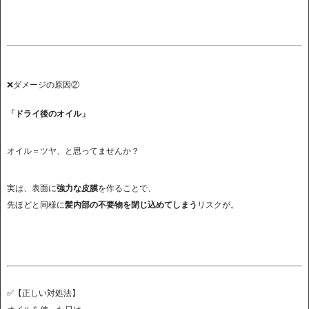
❌ダメージの原因②
「ドライ後のオイル」
オイル＝ツヤ、と思ってませんか？
実は、表面に
強力な皮膜
を作ることで、
先ほどと同様に
髪内部の不要物を閉じ込めてしまう
リスクが。
✅【正しい対処法】