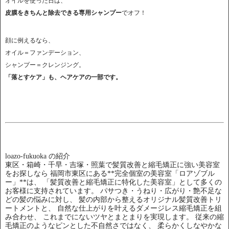
オイルを使った日は、
皮膜をきちんと除去できる専用シャンプー
でオフ！
顔に例えるなら、
オイル＝ファンデーション、
シャンプー＝クレンジング。
「落とすケア」も、ヘアケアの一部です。
loazo-fukuoka の紹介
東区・箱崎・千早・吉塚・照葉で髪質改善と縮毛矯正に強い美容室
をお探しなら 福岡市東区にある**完全個室の美容室「ロアゾブル
ー」**は、 「髪質改善と縮毛矯正に特化した美容室」として多くの
お客様に支持されています。 パサつき・うねり・広がり・艶不足な
どの髪の悩みに対し、 髪の内部から整えるオリジナル髪質改善トリ
ートメントと、 自然な仕上がりを叶えるダメージレス縮毛矯正を組
み合わせ、 これまでにないツヤとまとまりを実現します。 従来の縮
毛矯正のようなピンとした不自然さではなく、 柔らかくしなやかな