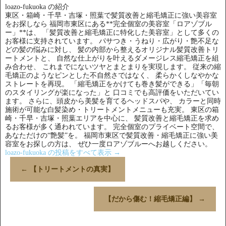
loazo-fukuoka の紹介
東区・箱崎・千早・吉塚・照葉で髪質改善と縮毛矯正に強い美容室
をお探しなら 福岡市東区にある**完全個室の美容室「ロアゾブル
ー」**は、 「髪質改善と縮毛矯正に特化した美容室」として多くの
お客様に支持されています。 パサつき・うねり・広がり・艶不足な
どの髪の悩みに対し、 髪の内部から整えるオリジナル髪質改善トリ
ートメントと、 自然な仕上がりを叶えるダメージレス縮毛矯正を組
み合わせ、 これまでにないツヤとまとまりを実現します。 従来の縮
毛矯正のようなピンとした不自然さではなく、 柔らかくしなやかな
ストレートを再現。 「縮毛矯正をかけても巻き髪ができる」「毎朝
のスタイリングが楽になった」と 口コミでも高評価をいただいてい
ます。 さらに、頭皮から美髪を育てるヘッドスパや、 カラーと同時
施術が可能な白髪染め・トリートメントメニューも充実。 東区の箱
崎・千早・吉塚・照葉エリアを中心に、 髪質改善と縮毛矯正を求め
るお客様が多く通われています。 完全個室のプライベート空間で、
あなただけの“艶髪”を。 福岡市東区で髪質改善・縮毛矯正に強い美
容室をお探しの方は、 ぜひ一度ロアゾブルーへお越しください。
loazo-fukuoka の投稿をすべて表示
→
←
【トリートメントの真実】
【だから傷む！縮毛矯正編】
→