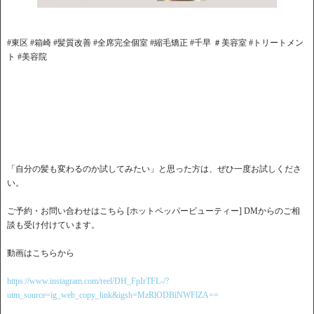
#東区 #箱崎 #髪質改善 #全席完全個室 #縮毛矯正 #千早 ＃美容室 #トリートメン
ト #美容院
「自分の髪も変わるのか試してみたい」と思った方は、ぜひ一度お試しくださ
い。
ご予約・お問い合わせはこちら [ホットペッパービューティー] DMからのご相
談も受け付けています。
動画はこちらから
https://www.instagram.com/reel/DH_FpIrTFL-/?
utm_source=ig_web_copy_link&igsh=MzRlODBiNWFlZA==