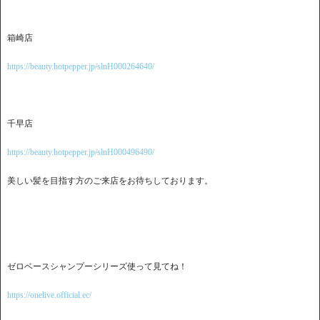
箱崎店
https://beauty.hotpepper.jp/slnH000264640/
千早店
https://beauty.hotpepper.jp/slnH000496490/
美しい髪を目指す方のご来店をお待ちしております。
ゼロベースシャンプーシリーズ使って見てね！
https://onelive.official.ec/