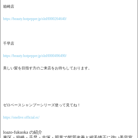
箱崎店
https://beauty.hotpepper.jp/slnH000264640/
千早店
https://beauty.hotpepper.jp/slnH000496490/
美しい髪を目指す方のご来店をお待ちしております。
ゼロベースシャンプーシリーズ使って見てね！
https://onelive.official.ec/
loazo-fukuoka の紹介
東区・箱崎・千早・吉塚・照葉で髪質改善と縮毛矯正に強い美容室