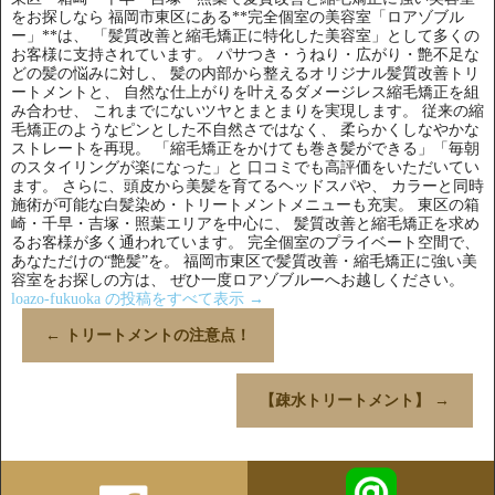
をお探しなら 福岡市東区にある**完全個室の美容室「ロアゾブル
ー」**は、 「髪質改善と縮毛矯正に特化した美容室」として多くの
お客様に支持されています。 パサつき・うねり・広がり・艶不足な
どの髪の悩みに対し、 髪の内部から整えるオリジナル髪質改善トリ
ートメントと、 自然な仕上がりを叶えるダメージレス縮毛矯正を組
み合わせ、 これまでにないツヤとまとまりを実現します。 従来の縮
毛矯正のようなピンとした不自然さではなく、 柔らかくしなやかな
ストレートを再現。 「縮毛矯正をかけても巻き髪ができる」「毎朝
のスタイリングが楽になった」と 口コミでも高評価をいただいてい
ます。 さらに、頭皮から美髪を育てるヘッドスパや、 カラーと同時
施術が可能な白髪染め・トリートメントメニューも充実。 東区の箱
崎・千早・吉塚・照葉エリアを中心に、 髪質改善と縮毛矯正を求め
るお客様が多く通われています。 完全個室のプライベート空間で、
あなただけの“艶髪”を。 福岡市東区で髪質改善・縮毛矯正に強い美
容室をお探しの方は、 ぜひ一度ロアゾブルーへお越しください。
loazo-fukuoka の投稿をすべて表示
→
←
トリートメントの注意点！
【疎水トリートメント】
→