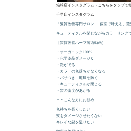
箱崎店インスタグラム（こちらをタップで
千早店インスタグラム
「髪質改善専門サロン － 個室で叶える、
キューティクルを閉じながらカラーリング
［髪質改善ハーブ施術動画］
・オーガニック100%
・化学薬品ダメージ０
・艶がでる
・カラーの色落ちがなくなる
・パサつき、乾燥を防ぐ
・キューティクルが閉じる
・髪の密度があがる
＊＊こんな方にお勧め
色持ちを長くしたい
髪をダメージさせたくない
キレイな髪を造りたい