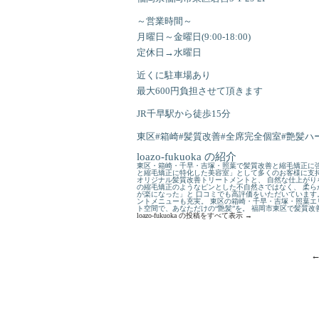
～営業時間～
月曜日～金曜日(9:00-18:00)
定休日→水曜日
近くに駐車場あり
最大600円負担させて頂きます
JR千早駅から徒歩15分
東区#箱崎#髪質改善#全席完全個室#艶髪ハー
loazo-fukuoka の紹介
東区・箱崎・千早・吉塚・照葉で髪質改善と縮毛矯正に強
と縮毛矯正に特化した美容室」として多くのお客様に支持
オリジナル髪質改善トリートメントと、 自然な仕上がり
の縮毛矯正のようなピンとした不自然さではなく、 柔ら
が楽になった」と 口コミでも高評価をいただいています
ントメニューも充実。 東区の箱崎・千早・吉塚・照葉エ
ト空間で、あなただけの“艶髪”を。 福岡市東区で髪質
loazo-fukuoka の投稿をすべて表示
→