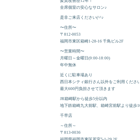
髪質改善歴12年！
全席個室の安心なサロン♪
是非ご来店ください(^^♪
〜住所〜
〒812-0053
福岡市東区箱崎1-28-16 千鳥ビル2F
〜営業時間〜
月曜日～金曜日(9:00-18:00)
年中無休
近くに駐車場あり
西日本シティ銀行さん以外をご利用くださ
最大600円負担させて頂きます
JR箱崎駅から徒歩5分以内
地下鉄箱崎九大前駅、箱崎宮前駅より徒歩1
千早店
～住所～
〒813-0036
福岡県福岡市東区若宮5-1-29 2F