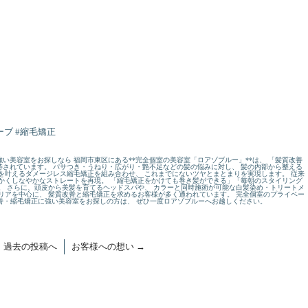
ブ #縮毛矯正
い美容室をお探しなら 福岡市東区にある**完全個室の美容室「ロアゾブルー」**は、 「髪質改善
されています。 パサつき・うねり・広がり・艶不足などの髪の悩みに対し、 髪の内部から整える
を叶えるダメージレス縮毛矯正を組み合わせ、 これまでにないツヤとまとまりを実現します。 従来
かくしなやかなストレートを再現。 「縮毛矯正をかけても巻き髪ができる」「毎朝のスタイリング
。 さらに、頭皮から美髪を育てるヘッドスパや、 カラーと同時施術が可能な白髪染め・トリートメ
リアを中心に、 髪質改善と縮毛矯正を求めるお客様が多く通われています。 完全個室のプライベー
改善・縮毛矯正に強い美容室をお探しの方は、 ぜひ一度ロアゾブルーへお越しください。
←
過去の投稿へ
お客様への想い
→