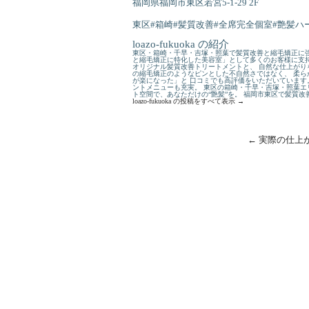
福岡県福岡市東区若宮5-1-29 2F
東区#箱崎#髪質改善#全席完全個室#艶髪ハー
loazo-fukuoka の紹介
東区・箱崎・千早・吉塚・照葉で髪質改善と縮毛矯正に強
と縮毛矯正に特化した美容室」として多くのお客様に支持
オリジナル髪質改善トリートメントと、 自然な仕上がり
の縮毛矯正のようなピンとした不自然さではなく、 柔ら
が楽になった」と 口コミでも高評価をいただいています
ントメニューも充実。 東区の箱崎・千早・吉塚・照葉エ
ト空間で、あなただけの“艶髪”を。 福岡市東区で髪質
loazo-fukuoka の投稿をすべて表示
→
←
実際の仕上