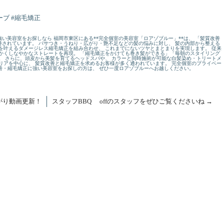
ブ #縮毛矯正
い美容室をお探しなら 福岡市東区にある**完全個室の美容室「ロアゾブルー」**は、 「髪質改善
されています。 パサつき・うねり・広がり・艶不足などの髪の悩みに対し、 髪の内部から整える
を叶えるダメージレス縮毛矯正を組み合わせ、 これまでにないツヤとまとまりを実現します。 従来
かくしなやかなストレートを再現。 「縮毛矯正をかけても巻き髪ができる」「毎朝のスタイリング
。 さらに、頭皮から美髪を育てるヘッドスパや、 カラーと同時施術が可能な白髪染め・トリートメ
リアを中心に、 髪質改善と縮毛矯正を求めるお客様が多く通われています。 完全個室のプライベー
改善・縮毛矯正に強い美容室をお探しの方は、 ぜひ一度ロアゾブルーへお越しください。
がり動画更新！
スタッフBBQ offのスタッフをぜひご覧くださいね
→