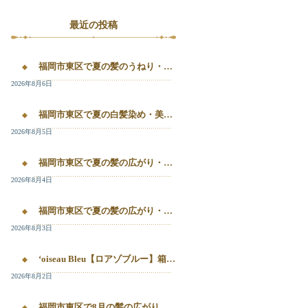
最近の投稿
福岡市東区で夏の髪のうねり・白髪染め・美容液カラーを相談するなら｜箱崎・千早のL’oiseau Bleu
2026年8月6日
福岡市東区で夏の白髪染め・美容液カラー・髪質改善を相談したい方へ｜箱崎・千早のL’oiseau Bleu
2026年8月5日
福岡市東区で夏の髪の広がり・白髪染め・美容液カラーを相談したい方へ｜箱崎・千早のL’oiseau Bleu
2026年8月4日
福岡市東区で夏の髪の広がり・白髪染め・美容液カラーを相談したい方へ｜箱崎・千早のL’oiseau Bleu
2026年8月3日
‘oiseau Bleu【ロアゾブルー】箱崎店】 福岡市東区箱崎で、夏の白髪染めやカラー後の毛先のパサつき、髪の艶不足が気になる方へ。
2026年8月2日
福岡市東区で8月の髪の広がり・白髪染め・美容液カラーを相談するなら