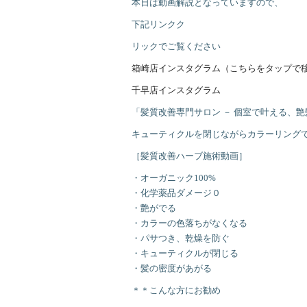
本日は動画解説となっていますので、
下記リンクク
リックでご覧ください
箱崎店インスタグラム（こちらをタップで
千早店インスタグラム
「髪質改善専門サロン － 個室で叶える、
キューティクルを閉じながらカラーリング
［髪質改善ハーブ施術動画］
・オーガニック100%
・化学薬品ダメージ０
・艶がでる
・カラーの色落ちがなくなる
・パサつき、乾燥を防ぐ
・キューティクルが閉じる
・髪の密度があがる
＊＊こんな方にお勧め