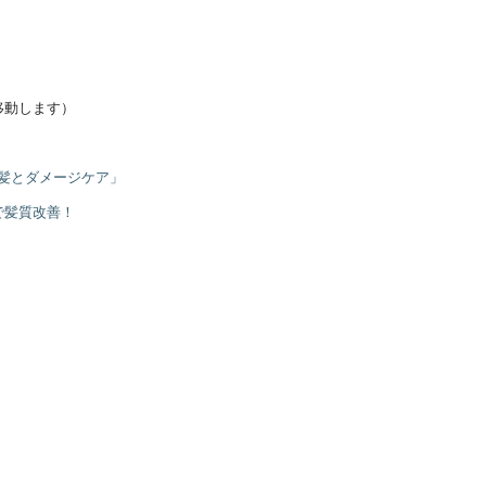
移動します）
艶髪とダメージケア」
で髪質改善！