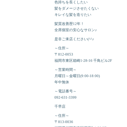
色持ちを長くしたい
髪をダメージさせたくない
キレイな髪を造りたい
髪質改善歴12年！
全席個室の安心なサロン♪
是非ご来店ください(^^♪
～住所～
〒812-0053
福岡市東区箱崎1-28-16 千鳥ビル2F
～営業時間～
月曜日～金曜日(9:00-18:00)
年中無休
～電話番号～
092-631-3399
千早店
～住所～
〒813-0036