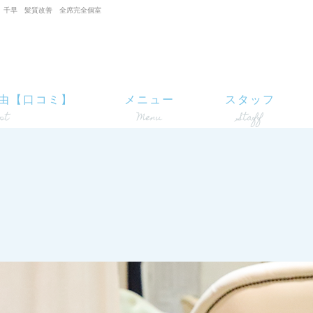
 箱崎 千早 髪質改善 全席完全個室
由【口コミ】
メニュー
スタッフ