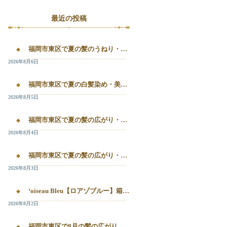
最近の投稿
福岡市東区で夏の髪のうねり・白髪染め・美容液カラーを相談するなら｜箱崎・千早のL’oiseau Bleu
2026年8月6日
福岡市東区で夏の白髪染め・美容液カラー・髪質改善を相談したい方へ｜箱崎・千早のL’oiseau Bleu
2026年8月5日
福岡市東区で夏の髪の広がり・白髪染め・美容液カラーを相談したい方へ｜箱崎・千早のL’oiseau Bleu
2026年8月4日
福岡市東区で夏の髪の広がり・白髪染め・美容液カラーを相談したい方へ｜箱崎・千早のL’oiseau Bleu
2026年8月3日
‘oiseau Bleu【ロアゾブルー】箱崎店】 福岡市東区箱崎で、夏の白髪染めやカラー後の毛先のパサつき、髪の艶不足が気になる方へ。
2026年8月2日
福岡市東区で8月の髪の広がり・白髪染め・美容液カラーを相談するなら