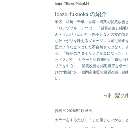
https://lin.ee/NbhakFf
loazo-fukuoka の紹介
東区・箱崎・千早・吉塚・照葉で髪質改善と
「ロアゾブルー」**は、 「髪質改善と縮
き・うねり・広がり・艶不足などの髪の悩み
な仕上がりを叶えるダメージレス縮毛矯正を
正のようなピンとした不自然さではなく、 
る」「毎朝のスタイリングが楽になった」と
ッドスパや、 カラーと同時施術が可能な白
リアを中心に、 髪質改善と縮毛矯正を求め
けの“艶髪”を。 福岡市東区で髪質改善・
い。
髪の
投稿日
2026年2月16日
カラーをするたびに「また傷まないかな」