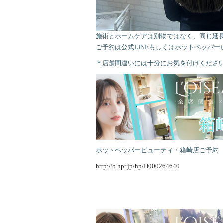
施術とホームケアは別物ではなく、同じ延
ご予約は公式LINEもしくはホットペッパ
＊店舗間違いには十分にお気を付けくださ
ホットペッパービューティ・箱崎店ご予約
http://b.hpr.jp/hp/H000264640