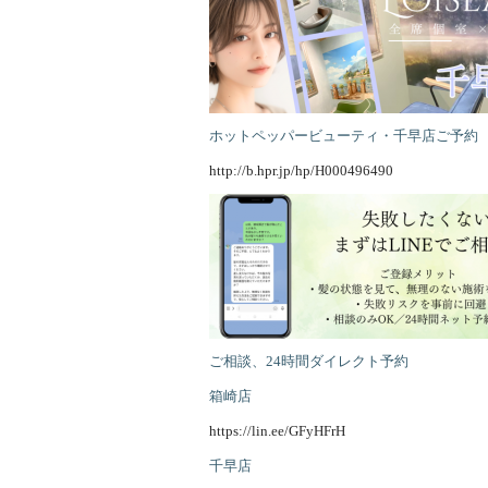
ホットペッパービューティ・千早店ご予約
http://b.hpr.jp/hp/H000496490
ご相談、24時間ダイレクト予約
箱崎店
https://lin.ee/GFyHFrH
千早店