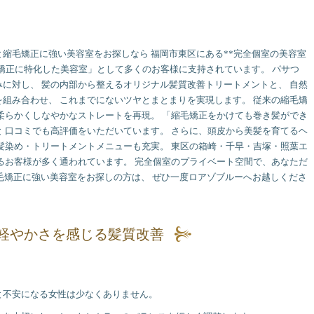
縮毛矯正に強い美容室をお探しなら 福岡市東区にある**完全個室の美容室
毛矯正に特化した美容室」として多くのお客様に支持されています。 パサつ
に対し、 髪の内部から整えるオリジナル髪質改善トリートメントと、 自然
組み合わせ、 これまでにないツヤとまとまりを実現します。 従来の縮毛矯
柔らかくしなやかなストレートを再現。 「縮毛矯正をかけても巻き髪ができ
 口コミでも高評価をいただいています。 さらに、頭皮から美髪を育てるヘ
髪染め・トリートメントメニューも充実。 東区の箱崎・千早・吉塚・照葉エ
るお客様が多く通われています。 完全個室のプライベート空間で、あなただ
縮毛矯正に強い美容室をお探しの方は、 ぜひ一度ロアゾブルーへお越しくださ
軽やかさを感じる髪質改善
と不安になる女性は少なくありません。