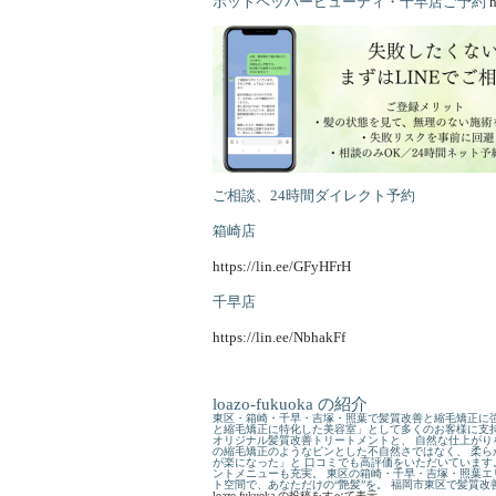
ホットペッパービューティ・千早店ご予約
h
ご相談、24時間ダイレクト予約
箱崎店
https://lin.ee/GFyHFrH
千早店
https://lin.ee/NbhakFf
loazo-fukuoka の紹介
東区・箱崎・千早・吉塚・照葉で髪質改善と縮毛矯正に強
と縮毛矯正に特化した美容室」として多くのお客様に支持
オリジナル髪質改善トリートメントと、 自然な仕上がり
の縮毛矯正のようなピンとした不自然さではなく、 柔ら
が楽になった」と 口コミでも高評価をいただいています
ントメニューも充実。 東区の箱崎・千早・吉塚・照葉エ
ト空間で、あなただけの“艶髪”を。 福岡市東区で髪質
loazo-fukuoka の投稿をすべて表示
→