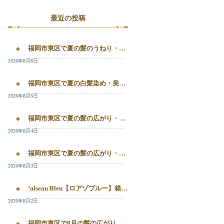
最近の投稿
福岡市東区で夏の髪のうねり・白髪染め・美容液カラーを相談するなら｜箱崎・千早のL’oiseau Bleu
2026年8月6日
福岡市東区で夏の白髪染め・美容液カラー・髪質改善を相談したい方へ｜箱崎・千早のL’oiseau Bleu
2026年8月5日
福岡市東区で夏の髪の広がり・白髪染め・美容液カラーを相談したい方へ｜箱崎・千早のL’oiseau Bleu
2026年8月4日
福岡市東区で夏の髪の広がり・白髪染め・美容液カラーを相談したい方へ｜箱崎・千早のL’oiseau Bleu
2026年8月3日
‘oiseau Bleu【ロアゾブルー】箱崎店】 福岡市東区箱崎で、夏の白髪染めやカラー後の毛先のパサつき、髪の艶不足が気になる方へ。
2026年8月2日
福岡市東区で8月の髪の広がり・白髪染め・美容液カラーを相談するなら