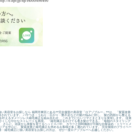
ttp://b.hpr.jp/hp/H000496490
い美容室をお探しなら 福岡市東区にある**完全個室の美容室「ロアゾブルー」**は、 「髪質改善
されています。 パサつき・うねり・広がり・艶不足などの髪の悩みに対し、 髪の内部から整える
を叶えるダメージレス縮毛矯正を組み合わせ、 これまでにないツヤとまとまりを実現します。 従来
かくしなやかなストレートを再現。 「縮毛矯正をかけても巻き髪ができる」「毎朝のスタイリング
。 さらに、頭皮から美髪を育てるヘッドスパや、 カラーと同時施術が可能な白髪染め・トリートメ
リアを中心に、 髪質改善と縮毛矯正を求めるお客様が多く通われています。 完全個室のプライベー
改善・縮毛矯正に強い美容室をお探しの方は、 ぜひ一度ロアゾブルーへお越しください。