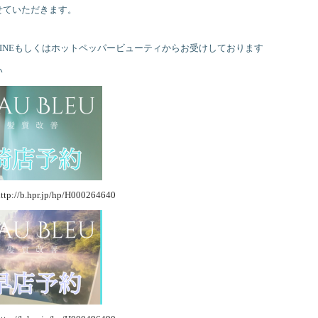
せていただきます。
INEもしくはホットペッパービューティからお受けしております
い
ttp://b.hpr.jp/hp/H000264640