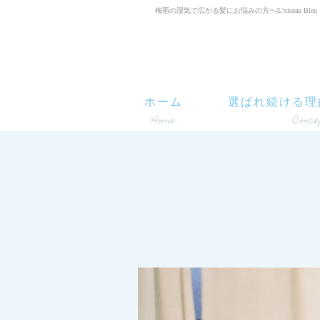
梅雨の湿気で広がる髪にお悩みの方へ|L'oiseau Bleu
ホーム
選ばれ続ける理