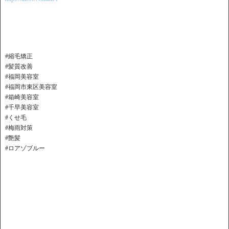
#縮毛矯正
#髪質改善
#福岡美容室
#福岡市東区美容室
#箱崎美容室
#千早美容室
#くせ毛
#梅雨対策
#艶髪
#ロアゾブルー