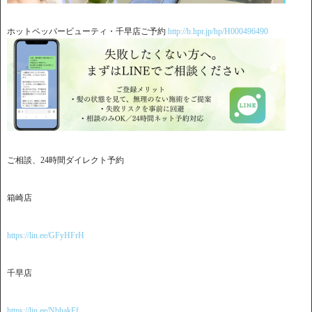
ホットペッパービューティ・千早店ご予約
http://b.hpr.jp/hp/H000496490
ご相談、24時間ダイレクト予約
箱崎店
https://lin.ee/GFyHFrH
千早店
https://lin.ee/NbhakFf