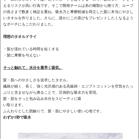
えるリスクが高い行為です。そこで開発チームは糸の種類から撚り方、ループ
の長さまで数多く検証を重ね、吸水力と摩擦軽減を両立した髪に本当にやさし
いタオルを作りました。さらに、誰かにこの喜びをプレゼントしたくなるよう
なポーチにもこだわりました。
理想のタオルドライ
・髪が濡れている時間を短くする
・髪に摩擦を与えない
そっと触れて、水分を素早く吸収。
髪・肌へのやさしさを追求したタオル。
繊維が細く、長く、強く光沢感のある高級綿・エジプトコットンを空気をたっ
ぷりと含ませながら撚ることで、圧倒的な吸水力を実現。
髪・肌をそっと包み込み水分をスピーディに吸
い取ります。
ふんわりとした肌触りで、髪・肌にやさしい使い心地です。
わずか1秒で吸水