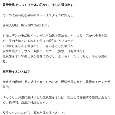
重炭酸浴でじっくりと体の芯から、美しさ引き出す。
毎日の入浴時間を至福のリラックスタイムに変える
薬用入浴剤「ReFa SPA TABLETI 」
お湯に溶けた重炭酸イオンが温浴効果を高めることにより、芯から全身を温
め、美の大敵となる冷えや日々の疲労にアプローチ。
内側から美しさを引き出し、いきいきとした毎日へ。
炭酸水素ナトリウム、炭酸ナトリウム（無水）（有効成分）
重炭酸イオンで美しさが全身にめぐり、より長く、たっぷりと、芯から温め
る。
重炭酸イオンとは？
炭酸浴の炭酸効果を発揮させるためには、温浴効果を高める重炭酸イオンが効
果的。
ゆっくりとお湯に溶け出した重炭酸イオンは、安定して存在する性質があるた
め、長時間、濃度が持続します。
リラックスしながら、疲れた体をすっきりと。