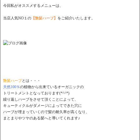
今回私がオススメするメニューは、
当店人気NO１の
【艶髪ハーブ】
をご紹介いたします。
艶髪ハーブ
とは・・・
天然100％
の植物から出来ているオーガニックの
トリートメントとなっております(*^^*)
繰り返しハーブをさせて頂くことによって、
キューティクルがダメージによってできた穴に
ハーブが埋まっていくので髪の耐久率が高くなり、
まとまりやツヤのある髪へと導いてくれます♪