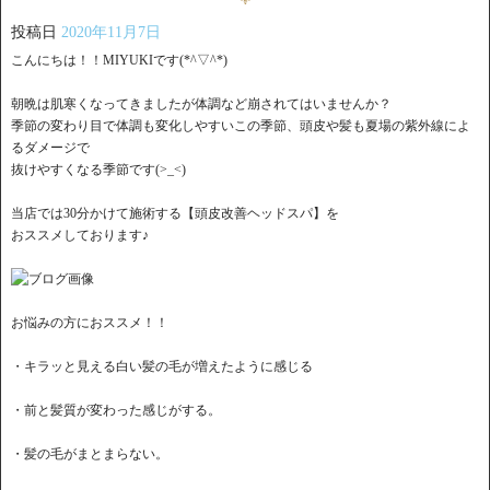
投稿日
2020年11月7日
こんにちは！！MIYUKIです(*^▽^*)
朝晩は肌寒くなってきましたが体調など崩されてはいませんか？
季節の変わり目で体調も変化しやすいこの季節、頭皮や髪も夏場の紫外線によ
るダメージで
抜けやすくなる季節です(>_<)
当店では30分かけて施術する【頭皮改善ヘッドスパ】を
おススメしております♪
お悩みの方におススメ！！
・キラッと見える白い髪の毛が増えたように感じる
・前と髪質が変わった感じがする。
・髪の毛がまとまらない。