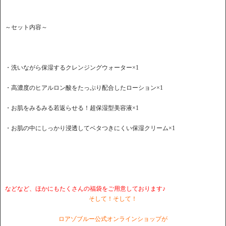
～セット内容～
・洗いながら保湿するクレンジングウォーター×1
・高濃度のヒアルロン酸をたっぷり配合したローション×1
・お肌をみるみる若返らせる！超保湿型美容液×1
・お肌の中にしっかり浸透してベタつきにくい保湿クリーム×1
などなど、ほかにもたくさんの福袋をご用意しております♪
そして！そして！
ロアゾブルー公式オンラインショップが