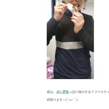
昼は、
少し芝生
っぽい味がする？ファステ
頑張ります～(´･ω･｀)