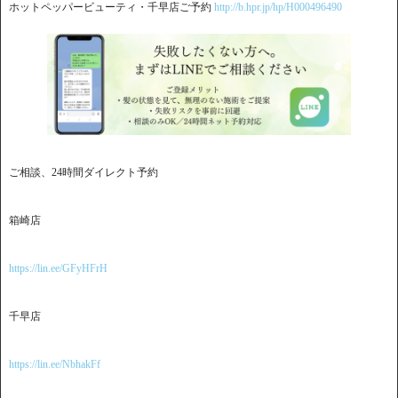
ホットペッパービューティ・千早店ご予約
http://b.hpr.jp/hp/H000496490
ご相談、24時間ダイレクト予約
箱崎店
https://lin.ee/GFyHFrH
千早店
https://lin.ee/NbhakFf