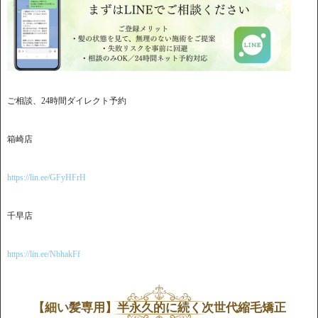
ご相談、24時間ダイレクト予約
箱崎店
https://lin.ee/GFyHFrH
千早店
https://lin.ee/NbhakFf
【細い髪専用】半永久的に続く次世代縮毛矯正