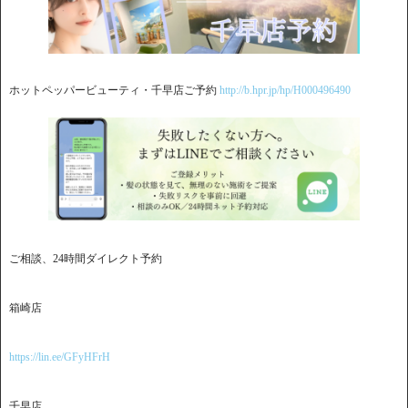
ホットペッパービューティ・千早店ご予約
http://b.hpr.jp/hp/H000496490
ご相談、24時間ダイレクト予約
箱崎店
https://lin.ee/GFyHFrH
千早店