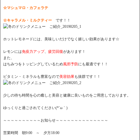
☆マシュマロ・カフェラテ
☆キャラメル・ミルクティー
です！！
ホットレモネードには、美味しいだけでなく嬉しい効果があります☆
レモンには
免疫力アップ
、
疲労回復
があります！
また、
はちみつをトッピングしているため
風邪予防
にも最適です！！
ビタミン・ミネラルも豊富なので
美容効果
も抜群です！！
少しの待ち時間を心の癒しと美容と健康に良いものをご用意しております。
ゆっくりと過ごされてください(*´ω｀)
～～～～～～～～～～お知らせ～～～～～～～～～～～～～～
営業時間 朝9:00 ～ 夕方18:00