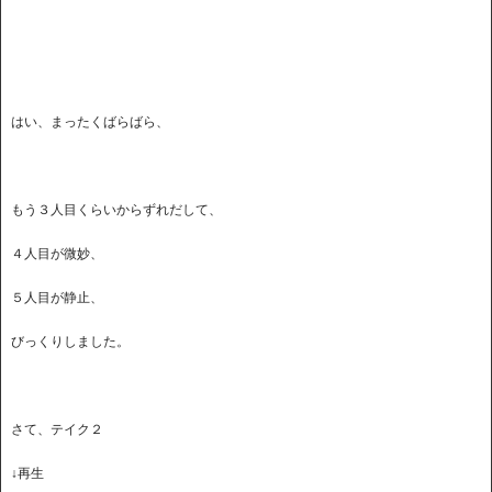
はい、まったくばらばら、
もう３人目くらいからずれだして、
４人目が微妙、
５人目が静止、
びっくりしました。
さて、テイク２
↓再生