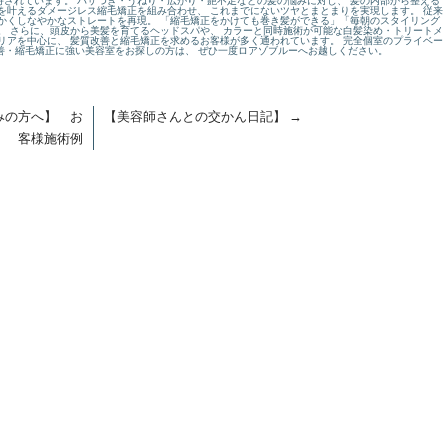
されています。 パサつき・うねり・広がり・艶不足などの髪の悩みに対し、 髪の内部から整える
を叶えるダメージレス縮毛矯正を組み合わせ、 これまでにないツヤとまとまりを実現します。 従来
かくしなやかなストレートを再現。 「縮毛矯正をかけても巻き髪ができる」「毎朝のスタイリング
。 さらに、頭皮から美髪を育てるヘッドスパや、 カラーと同時施術が可能な白髪染め・トリートメ
リアを中心に、 髪質改善と縮毛矯正を求めるお客様が多く通われています。 完全個室のプライベー
改善・縮毛矯正に強い美容室をお探しの方は、 ぜひ一度ロアゾブルーへお越しください。
みの方へ】 お
【美容師さんとの交かん日記】
→
客様施術例