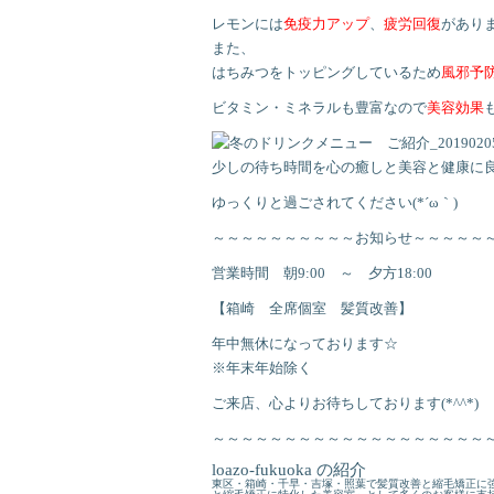
レモンには
免疫力アップ
、
疲労回復
があり
また、
はちみつをトッピングしているため
風邪予
ビタミン・ミネラルも豊富なので
美容効果
少しの待ち時間を心の癒しと美容と健康に
ゆっくりと過ごされてください(*´ω｀)
～～～～～～～～～～お知らせ～～～～～
営業時間 朝9:00 ～ 夕方18:00
【箱崎 全席個室 髪質改善】
年中無休になっております☆
※年末年始除く
ご来店、心よりお待ちしております(*^^*)
～～～～～～～～～～～～～～～～～～～
loazo-fukuoka の紹介
東区・箱崎・千早・吉塚・照葉で髪質改善と縮毛矯正に強