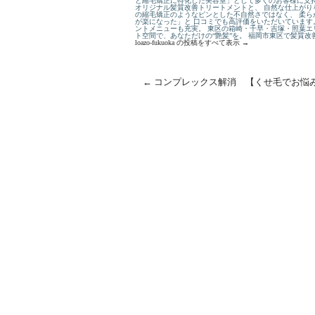
と縮毛矯正に特化した美容室」として多くのお客様に支持
オリジナル髪質改善トリートメントと、 自然な仕上がり
の縮毛矯正のようなピンとした不自然さではなく、 柔ら
が楽になった」と 口コミでも高評価をいただいています
ントメニューも充実。 東区の箱崎・千早・吉塚・照葉エ
ト空間で、あなただけの“艶髪”を。 福岡市東区で髪質
loazo-fukuoka の投稿をすべて表示
→
←
コンプレックス解消 【くせ毛でお悩