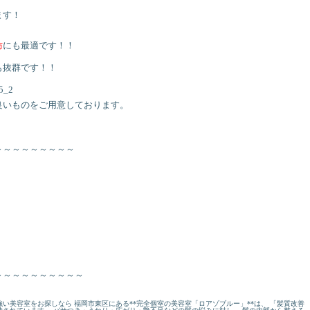
ます！
防
にも最適です！！
も抜群です！！
良いものをご用意しております。
～～～～～～～～～
～～～～～～～～～～
い美容室をお探しなら 福岡市東区にある**完全個室の美容室「ロアゾブルー」**は、 「髪質改善