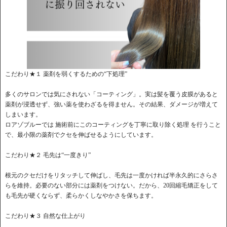
こだわり★１ 薬剤を弱くするための“下処理”
多くのサロンでは気にされない「コーティング」。実は髪を覆う皮膜があると
薬剤が浸透せず、強い薬を使わざるを得ません。その結果、ダメージが増えて
しまいます。
ロアゾブルーでは 施術前にこのコーティングを丁寧に取り除く処理 を行うこと
で、最小限の薬剤でクセを伸ばせるようにしています。
こだわり★２ 毛先は“一度きり”
根元のクセだけをリタッチして伸ばし、毛先は一度かければ半永久的にさらさ
らを維持。必要のない部分には薬剤をつけない。だから、20回縮毛矯正をして
も毛先が硬くならず、柔らかくしなやかさを保ちます。
こだわり★３ 自然な仕上がり