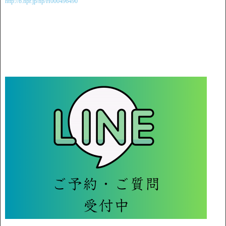
http://b.hpr.jp/hp/H000496490