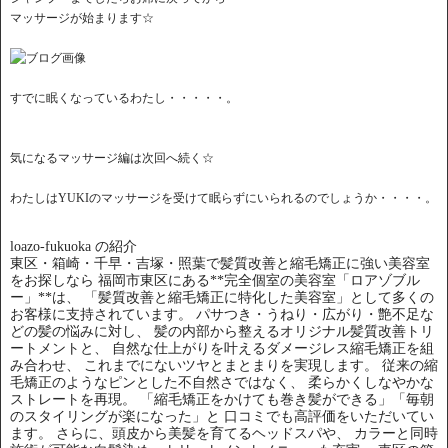
マッサージが始まります☆
すでに眠くなっているわたし・・・・・。
気になるマッサージ編は次回へ続く☆
わたしはYUKIのマッサージを受けて眠らずにいられるのでしょうか・・・・。
loazo-fukuoka の紹介
東区・箱崎・千早・吉塚・照葉で髪質改善と縮毛矯正に強い美容室
をお探しなら 福岡市東区にある**完全個室の美容室「ロアゾブル
ー」**は、 「髪質改善と縮毛矯正に特化した美容室」として多くの
お客様に支持されています。 パサつき・うねり・広がり・艶不足な
どの髪の悩みに対し、 髪の内部から整えるオリジナル髪質改善トリ
ートメントと、 自然な仕上がりを叶えるダメージレス縮毛矯正を組
み合わせ、 これまでにないツヤとまとまりを実現します。 従来の縮
毛矯正のようなピンとした不自然さではなく、 柔らかくしなやかな
ストレートを再現。 「縮毛矯正をかけても巻き髪ができる」「毎朝
のスタイリングが楽になった」と 口コミでも高評価をいただいてい
ます。 さらに、頭皮から美髪を育てるヘッドスパや、 カラーと同時