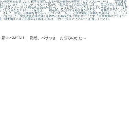
い美容室をお探しなら 福岡市東区にある**完全個室の美容室「ロアゾブルー」**は、 「髪質改善
されています。 パサつき・うねり・広がり・艶不足などの髪の悩みに対し、 髪の内部から整える
を叶えるダメージレス縮毛矯正を組み合わせ、 これまでにないツヤとまとまりを実現します。 従来
かくしなやかなストレートを再現。 「縮毛矯正をかけても巻き髪ができる」「毎朝のスタイリング
。 さらに、頭皮から美髪を育てるヘッドスパや、 カラーと同時施術が可能な白髪染め・トリートメ
リアを中心に、 髪質改善と縮毛矯正を求めるお客様が多く通われています。 完全個室のプライベー
改善・縮毛矯正に強い美容室をお探しの方は、 ぜひ一度ロアゾブルーへお越しください。
←
新スパMENU
艶感、パサつき、お悩みのかた
→