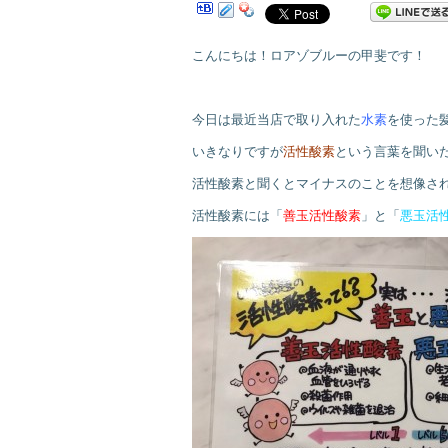
こんにちは！ロアゾブルーの甲斐です！
今日は最近当店で取り入れた
水素
を使った
いきなりですが
活性酸素
という言葉を聞い
活性酸素と聞くとマイナスのことを想像さ
活性酸素には「
善玉活性酸素
」と「
悪玉活