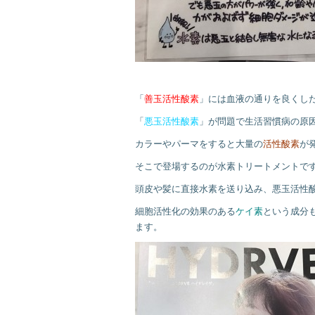
「
善玉活性酸素
」には血液の通りを良くし
「
悪玉活性酸素
」が問題で生活習慣病の原
カラーやパーマをすると大量の
活性酸素
が
そこで登場するのが水素トリートメントで
頭皮や髪に直接水素を送り込み、悪玉活性
細胞活性化の効果のある
ケイ素
という成分
ます。