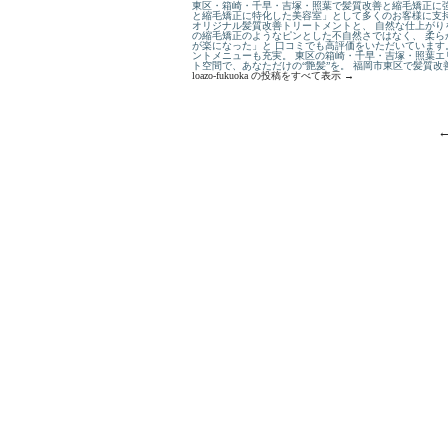
東区・箱崎・千早・吉塚・照葉で髪質改善と縮毛矯正に強
と縮毛矯正に特化した美容室」として多くのお客様に支持
オリジナル髪質改善トリートメントと、 自然な仕上がり
の縮毛矯正のようなピンとした不自然さではなく、 柔ら
が楽になった」と 口コミでも高評価をいただいています
ントメニューも充実。 東区の箱崎・千早・吉塚・照葉エ
ト空間で、あなただけの“艶髪”を。 福岡市東区で髪質
loazo-fukuoka の投稿をすべて表示
→