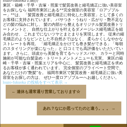
loazo-fukuoka の紹介
東区・箱崎・千早・吉塚・照葉で髪質改善と縮毛矯正に強い美容室
をお探しなら 福岡市東区にある**完全個室の美容室「ロアゾブル
ー」**は、 「髪質改善と縮毛矯正に特化した美容室」として多くの
お客様に支持されています。 パサつき・うねり・広がり・艶不足な
どの髪の悩みに対し、 髪の内部から整えるオリジナル髪質改善トリ
ートメントと、 自然な仕上がりを叶えるダメージレス縮毛矯正を組
み合わせ、 これまでにないツヤとまとまりを実現します。 従来の縮
毛矯正のようなピンとした不自然さではなく、 柔らかくしなやかな
ストレートを再現。 「縮毛矯正をかけても巻き髪ができる」「毎朝
のスタイリングが楽になった」と 口コミでも高評価をいただいてい
ます。 さらに、頭皮から美髪を育てるヘッドスパや、 カラーと同時
施術が可能な白髪染め・トリートメントメニューも充実。 東区の箱
崎・千早・吉塚・照葉エリアを中心に、 髪質改善と縮毛矯正を求め
るお客様が多く通われています。 完全個室のプライベート空間で、
あなただけの“艶髪”を。 福岡市東区で髪質改善・縮毛矯正に強い美
容室をお探しの方は、 ぜひ一度ロアゾブルーへお越しください。
loazo-fukuoka の投稿をすべて表示
→
←
連休も通常通り営業しております☆
あれ？なにか思ってたのと違う。。。
→