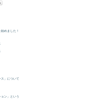
を始めました！
ス
ス
ース」について
ション」という