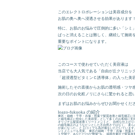
このエレクトロポレーションは美容成分を
お肌の奥へ奥へ浸透させる効果があります
特に、お肌のお悩みで圧倒的に多い「シミ
ぱっと消えることは難しく、継続して施術
重要なポイントになります。
このコースで使わせていただく美容液は
当店でも大人気である「自由が丘クリニッ
「超浸透型ビタミンＣ誘導体」の入った美
施術したその直後からお肌の透明感・ツヤ
次の日のお化粧ノリにさらに驚かれると思います
まずはお肌のお悩みからぜひお聞かせくだ
loazo-fukuoka の紹介
東区・箱崎・千早・吉塚・照葉で髪質改善と縮毛矯正に強
と縮毛矯正に特化した美容室」として多くのお客様に支持
オリジナル髪質改善トリートメントと、 自然な仕上がり
の縮毛矯正のようなピンとした不自然さではなく、 柔ら
が楽になった」と 口コミでも高評価をいただいています
ントメニューも充実。 東区の箱崎・千早・吉塚・照葉エ
ト空間で、あなただけの“艶髪”を。 福岡市東区で髪質