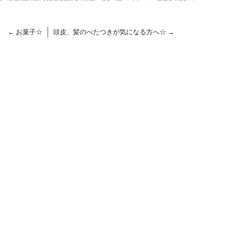
←
お菓子☆
頭皮、髪のべたつきが気になる方へ☆
→