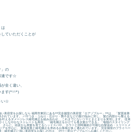
！
」は
をしていただくことが
ク」の
容液です☆
感が全く違い、
(*^^*)
さい☆
い美容室をお探しなら 福岡市東区にある**完全個室の美容室「ロアゾブルー」**は、 「髪質改善
されています。 パサつき・うねり・広がり・艶不足などの髪の悩みに対し、 髪の内部から整える
を叶えるダメージレス縮毛矯正を組み合わせ、 これまでにないツヤとまとまりを実現します。 従来
かくしなやかなストレートを再現。 「縮毛矯正をかけても巻き髪ができる」「毎朝のスタイリング
。 さらに、頭皮から美髪を育てるヘッドスパや、 カラーと同時施術が可能な白髪染め・トリートメ
リアを中心に、 髪質改善と縮毛矯正を求めるお客様が多く通われています。 完全個室のプライベー
改善・縮毛矯正に強い美容室をお探しの方は、 ぜひ一度ロアゾブルーへお越しください。