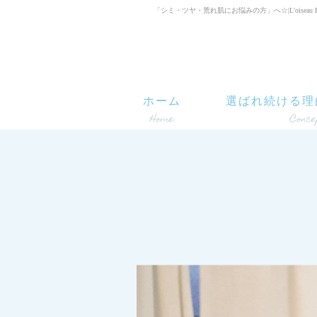
「シミ・ツヤ・荒れ肌にお悩みの方」へ☆|L'oiseau B
ホーム
選ばれ続ける理