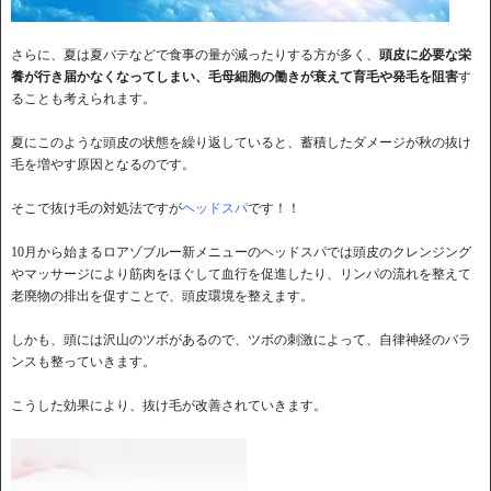
さらに、夏は夏バテなどで食事の量が減ったりする方が多く、
頭皮に必要な栄
養が行き届かなくなってしまい、毛母細胞の働きが衰えて育毛や発毛を阻害
す
ることも考えられます。
夏にこのような頭皮の状態を繰り返していると、蓄積したダメージが秋の抜け
毛を増やす原因となるのです。
そこで抜け毛の対処法ですが
ヘッドスパ
です！！
10月から始まるロアゾブルー新メニューのヘッドスパでは頭皮のクレンジング
やマッサージにより筋肉をほぐして血行を促進したり、リンパの流れを整えて
老廃物の排出を促すことで、頭皮環境を整えます。
しかも、頭には沢山のツボがあるので、ツボの刺激によって、自律神経のバラ
ンスも整っていきます。
こうした効果により、抜け毛が改善されていきます。