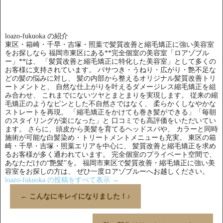
loazo-fukuoka の紹介
東区・箱崎・千早・吉塚・照葉で髪質改善と縮毛矯正に強い美容室
をお探しなら 福岡市東区にある**完全個室の美容室「ロアゾブル
ー」**は、 「髪質改善と縮毛矯正に特化した美容室」として多くの
お客様に支持されています。 パサつき・うねり・広がり・艶不足な
どの髪の悩みに対し、 髪の内部から整えるオリジナル髪質改善トリ
ートメントと、 自然な仕上がりを叶えるダメージレス縮毛矯正を組
み合わせ、 これまでにないツヤとまとまりを実現します。 従来の縮
毛矯正のようなピンとした不自然さではなく、 柔らかくしなやかな
ストレートを再現。 「縮毛矯正をかけても巻き髪ができる」「毎朝
のスタイリングが楽になった」と 口コミでも高評価をいただいてい
ます。 さらに、頭皮から美髪を育てるヘッドスパや、 カラーと同時
施術が可能な白髪染め・トリートメントメニューも充実。 東区の箱
崎・千早・吉塚・照葉エリアを中心に、 髪質改善と縮毛矯正を求め
るお客様が多く通われています。 完全個室のプライベート空間で、
あなただけの“艶髪”を。 福岡市東区で髪質改善・縮毛矯正に強い美
容室をお探しの方は、 ぜひ一度ロアゾブルーへお越しください。
loazo-fukuoka の投稿をすべて表示
→
←
こんなにキレイになりました！♪