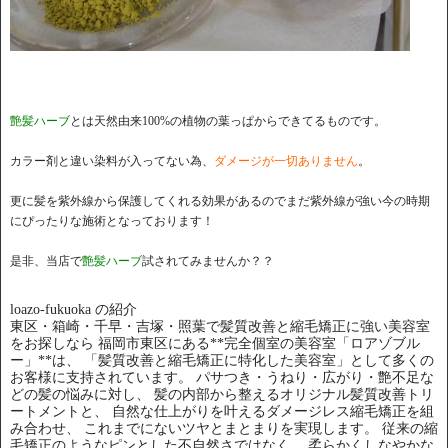
艶髪ハーブ
とは天然由来100%の植物の葉っぱからできてるものです。
カラー剤と違い染料が入ってない為、
ダメージが一切ありません
。
更に髪を紫外線から保護してくれる効果があるのでまだ紫外線が強い今の時期
にぴったりな施術となっております！
是非、当店で
艶髪ハーブ
試されてみませんか？？
loazo-fukuoka の紹介
東区・箱崎・千早・吉塚・照葉で髪質改善と縮毛矯正に強い美容室
をお探しなら 福岡市東区にある**完全個室の美容室「ロアゾブル
ー」**は、 「髪質改善と縮毛矯正に特化した美容室」として多くの
お客様に支持されています。 パサつき・うねり・広がり・艶不足な
どの髪の悩みに対し、 髪の内部から整えるオリジナル髪質改善トリ
ートメントと、 自然な仕上がりを叶えるダメージレス縮毛矯正を組
み合わせ、 これまでにないツヤとまとまりを実現します。 従来の縮
毛矯正のようなピンとした不自然さではなく、 柔らかくしなやかな