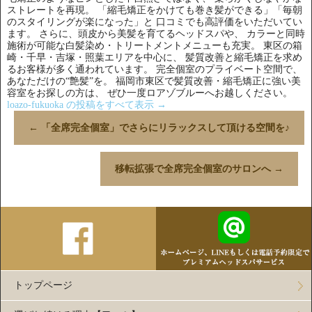
ストレートを再現。 「縮毛矯正をかけても巻き髪ができる」「毎朝
のスタイリングが楽になった」と 口コミでも高評価をいただいてい
ます。 さらに、頭皮から美髪を育てるヘッドスパや、 カラーと同時
施術が可能な白髪染め・トリートメントメニューも充実。 東区の箱
崎・千早・吉塚・照葉エリアを中心に、 髪質改善と縮毛矯正を求め
るお客様が多く通われています。 完全個室のプライベート空間で、
あなただけの“艶髪”を。 福岡市東区で髪質改善・縮毛矯正に強い美
容室をお探しの方は、 ぜひ一度ロアゾブルーへお越しください。
loazo-fukuoka の投稿をすべて表示
→
←
「全席完全個室」でさらにリラックスして頂ける空間を♪
移転拡張で全席完全個室のサロンへ
→
トップページ