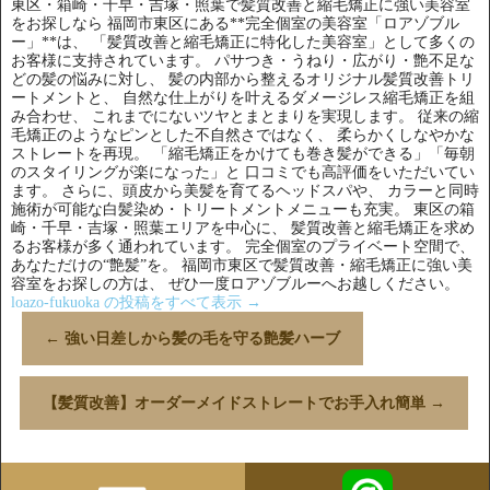
東区・箱崎・千早・吉塚・照葉で髪質改善と縮毛矯正に強い美容室
をお探しなら 福岡市東区にある**完全個室の美容室「ロアゾブル
ー」**は、 「髪質改善と縮毛矯正に特化した美容室」として多くの
お客様に支持されています。 パサつき・うねり・広がり・艶不足な
どの髪の悩みに対し、 髪の内部から整えるオリジナル髪質改善トリ
ートメントと、 自然な仕上がりを叶えるダメージレス縮毛矯正を組
み合わせ、 これまでにないツヤとまとまりを実現します。 従来の縮
毛矯正のようなピンとした不自然さではなく、 柔らかくしなやかな
ストレートを再現。 「縮毛矯正をかけても巻き髪ができる」「毎朝
のスタイリングが楽になった」と 口コミでも高評価をいただいてい
ます。 さらに、頭皮から美髪を育てるヘッドスパや、 カラーと同時
施術が可能な白髪染め・トリートメントメニューも充実。 東区の箱
崎・千早・吉塚・照葉エリアを中心に、 髪質改善と縮毛矯正を求め
るお客様が多く通われています。 完全個室のプライベート空間で、
あなただけの“艶髪”を。 福岡市東区で髪質改善・縮毛矯正に強い美
容室をお探しの方は、 ぜひ一度ロアゾブルーへお越しください。
loazo-fukuoka の投稿をすべて表示
→
←
強い日差しから髪の毛を守る艶髪ハーブ
【髪質改善】オーダーメイドストレートでお手入れ簡単
→