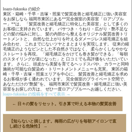
loazo-fukuoka の紹介
東区・箱崎・千早・吉塚・照葉で髪質改善と縮毛矯正に強い美容室
をお探しなら 福岡市東区にある**完全個室の美容室「ロアゾブル
ー」**は、 「髪質改善と縮毛矯正に特化した美容室」として多くの
お客様に支持されています。 パサつき・うねり・広がり・艶不足な
どの髪の悩みに対し、 髪の内部から整えるオリジナル髪質改善トリ
ートメントと、 自然な仕上がりを叶えるダメージレス縮毛矯正を組
み合わせ、 これまでにないツヤとまとまりを実現します。 従来の縮
毛矯正のようなピンとした不自然さではなく、 柔らかくしなやかな
ストレートを再現。 「縮毛矯正をかけても巻き髪ができる」「毎朝
のスタイリングが楽になった」と 口コミでも高評価をいただいてい
ます。 さらに、頭皮から美髪を育てるヘッドスパや、 カラーと同時
施術が可能な白髪染め・トリートメントメニューも充実。 東区の箱
崎・千早・吉塚・照葉エリアを中心に、 髪質改善と縮毛矯正を求め
るお客様が多く通われています。 完全個室のプライベート空間で、
あなただけの“艶髪”を。 福岡市東区で髪質改善・縮毛矯正に強い美
容室をお探しの方は、 ぜひ一度ロアゾブルーへお越しください。
loazo-fukuoka の投稿をすべて表示
→
←
日々の髪をリセット。引き算で叶える本物の髪質改善
【知らないと損します。梅雨の広がりを毎朝アイロンで直
し続ける危険性】
→