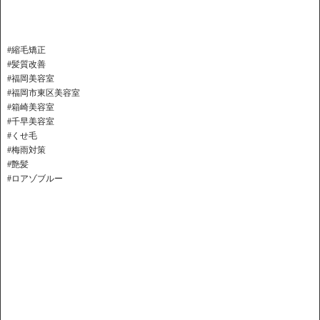
#縮毛矯正
#髪質改善
#福岡美容室
#福岡市東区美容室
#箱崎美容室
#千早美容室
#くせ毛
#梅雨対策
#艶髪
#ロアゾブルー