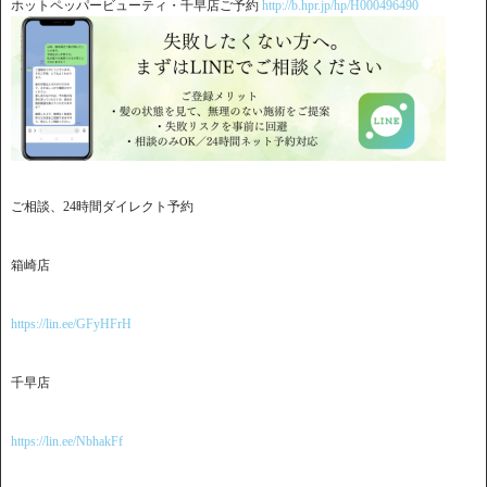
ホットペッパービューティ・千早店ご予約
http://b.hpr.jp/hp/H000496490
ご相談、24時間ダイレクト予約
箱崎店
https://lin.ee/GFyHFrH
千早店
https://lin.ee/NbhakFf