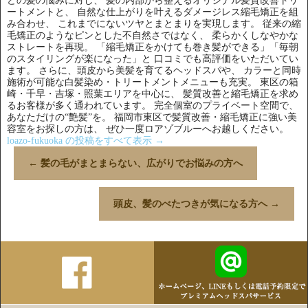
どの髪の悩みに対し、 髪の内部から整えるオリジナル髪質改善トリ
ートメントと、 自然な仕上がりを叶えるダメージレス縮毛矯正を組
み合わせ、 これまでにないツヤとまとまりを実現します。 従来の縮
毛矯正のようなピンとした不自然さではなく、 柔らかくしなやかな
ストレートを再現。 「縮毛矯正をかけても巻き髪ができる」「毎朝
のスタイリングが楽になった」と 口コミでも高評価をいただいてい
ます。 さらに、頭皮から美髪を育てるヘッドスパや、 カラーと同時
施術が可能な白髪染め・トリートメントメニューも充実。 東区の箱
崎・千早・吉塚・照葉エリアを中心に、 髪質改善と縮毛矯正を求め
るお客様が多く通われています。 完全個室のプライベート空間で、
あなただけの“艶髪”を。 福岡市東区で髪質改善・縮毛矯正に強い美
容室をお探しの方は、 ぜひ一度ロアゾブルーへお越しください。
loazo-fukuoka の投稿をすべて表示
→
←
髪の毛がまとまらない、広がりでお悩みの方へ
頭皮、髪のべたつきが気になる方へ
→