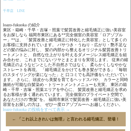
千早店 LINE
loazo-fukuoka の紹介
東区・箱崎・千早・吉塚・照葉で髪質改善と縮毛矯正に強い美容室
をお探しなら 福岡市東区にある**完全個室の美容室「ロアゾブル
ー」**は、 「髪質改善と縮毛矯正に特化した美容室」として多くの
お客様に支持されています。 パサつき・うねり・広がり・艶不足な
どの髪の悩みに対し、 髪の内部から整えるオリジナル髪質改善トリ
ートメントと、 自然な仕上がりを叶えるダメージレス縮毛矯正を組
み合わせ、 これまでにないツヤとまとまりを実現します。 従来の縮
毛矯正のようなピンとした不自然さではなく、 柔らかくしなやかな
ストレートを再現。 「縮毛矯正をかけても巻き髪ができる」「毎朝
のスタイリングが楽になった」と 口コミでも高評価をいただいてい
ます。 さらに、頭皮から美髪を育てるヘッドスパや、 カラーと同時
施術が可能な白髪染め・トリートメントメニューも充実。 東区の箱
崎・千早・吉塚・照葉エリアを中心に、 髪質改善と縮毛矯正を求め
るお客様が多く通われています。 完全個室のプライベート空間で、
あなただけの“艶髪”を。 福岡市東区で髪質改善・縮毛矯正に強い美
容室をお探しの方は、 ぜひ一度ロアゾブルーへお越しください。
loazo-fukuoka の投稿をすべて表示
→
←
「これ以上きれいは無理」と言われる縮毛矯正、登場！