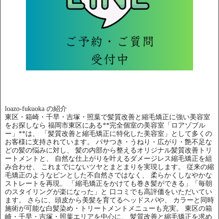
loazo-fukuoka の紹介
東区・箱崎・千早・吉塚・照葉で髪質改善と縮毛矯正に強い美容室
をお探しなら 福岡市東区にある**完全個室の美容室「ロアゾブル
ー」**は、 「髪質改善と縮毛矯正に特化した美容室」として多くの
お客様に支持されています。 パサつき・うねり・広がり・艶不足な
どの髪の悩みに対し、 髪の内部から整えるオリジナル髪質改善トリ
ートメントと、 自然な仕上がりを叶えるダメージレス縮毛矯正を組
み合わせ、 これまでにないツヤとまとまりを実現します。 従来の縮
毛矯正のようなピンとした不自然さではなく、 柔らかくしなやかな
ストレートを再現。 「縮毛矯正をかけても巻き髪ができる」「毎朝
のスタイリングが楽になった」と 口コミでも高評価をいただいてい
ます。 さらに、頭皮から美髪を育てるヘッドスパや、 カラーと同時
施術が可能な白髪染め・トリートメントメニューも充実。 東区の箱
崎・千早・吉塚・照葉エリアを中心に、 髪質改善と縮毛矯正を求め