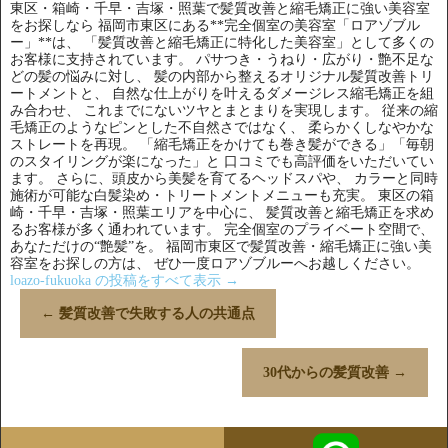
東区・箱崎・千早・吉塚・照葉で髪質改善と縮毛矯正に強い美容室
をお探しなら 福岡市東区にある**完全個室の美容室「ロアゾブル
ー」**は、 「髪質改善と縮毛矯正に特化した美容室」として多くの
お客様に支持されています。 パサつき・うねり・広がり・艶不足な
どの髪の悩みに対し、 髪の内部から整えるオリジナル髪質改善トリ
ートメントと、 自然な仕上がりを叶えるダメージレス縮毛矯正を組
み合わせ、 これまでにないツヤとまとまりを実現します。 従来の縮
毛矯正のようなピンとした不自然さではなく、 柔らかくしなやかな
ストレートを再現。 「縮毛矯正をかけても巻き髪ができる」「毎朝
のスタイリングが楽になった」と 口コミでも高評価をいただいてい
ます。 さらに、頭皮から美髪を育てるヘッドスパや、 カラーと同時
施術が可能な白髪染め・トリートメントメニューも充実。 東区の箱
崎・千早・吉塚・照葉エリアを中心に、 髪質改善と縮毛矯正を求め
るお客様が多く通われています。 完全個室のプライベート空間で、
あなただけの“艶髪”を。 福岡市東区で髪質改善・縮毛矯正に強い美
容室をお探しの方は、 ぜひ一度ロアゾブルーへお越しください。
loazo-fukuoka の投稿をすべて表示
→
←
髪質改善で失敗する人の共通点
30代からの髪質改善
→