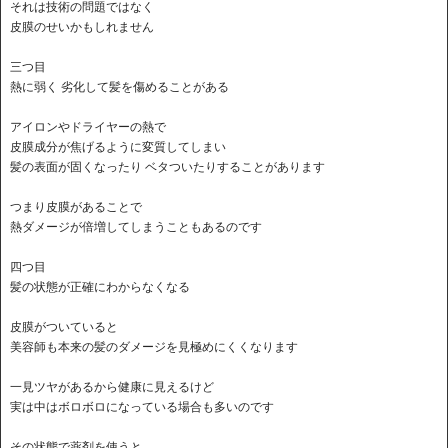
それは技術の問題ではなく
皮膜のせいかもしれません
三つ目
熱に弱く 劣化して髪を傷めることがある
アイロンやドライヤーの熱で
皮膜成分が焦げるように変質してしまい
髪の表面が固くなったり ベタついたりすることがあります
つまり皮膜があることで
熱ダメージが倍増してしまうこともあるのです
四つ目
髪の状態が正確にわからなくなる
皮膜がついていると
美容師も本来の髪のダメージを見極めにくくなります
一見ツヤがあるから健康に見えるけど
実は中はボロボロになっている場合も多いのです
その状態で薬剤を使うと