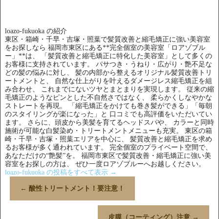
loazo-fukuoka の紹介
東区・箱崎・千早・吉塚・照葉で髪質改善と縮毛矯正に強い美容室
をお探しなら 福岡市東区にある**完全個室の美容室「ロアゾブル
ー」**は、 「髪質改善と縮毛矯正に特化した美容室」として多くの
お客様に支持されています。 パサつき・うねり・広がり・艶不足な
どの髪の悩みに対し、 髪の内部から整えるオリジナル髪質改善トリ
ートメントと、 自然な仕上がりを叶えるダメージレス縮毛矯正を組
み合わせ、 これまでにないツヤとまとまりを実現します。 従来の縮
毛矯正のようなピンとした不自然さではなく、 柔らかくしなやかな
ストレートを再現。 「縮毛矯正をかけても巻き髪ができる」「毎朝
のスタイリングが楽になった」と 口コミでも高評価をいただいてい
ます。 さらに、頭皮から美髪を育てるヘッドスパや、 カラーと同時
施術が可能な白髪染め・トリートメントメニューも充実。 東区の箱
崎・千早・吉塚・照葉エリアを中心に、 髪質改善と縮毛矯正を求め
るお客様が多く通われています。 完全個室のプライベート空間で、
あなただけの“艶髪”を。 福岡市東区で髪質改善・縮毛矯正に強い美
容室をお探しの方は、 ぜひ一度ロアゾブルーへお越しください。
loazo-fukuoka の投稿をすべて表示
→
←
酸性トリートメント！要注意！
皮膜（コーティング）注意
→