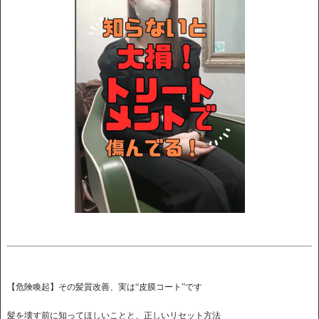
【危険喚起】その髪質改善、実は“皮膜コート”です
髪を壊す前に知ってほしいことと、正しいリセット方法