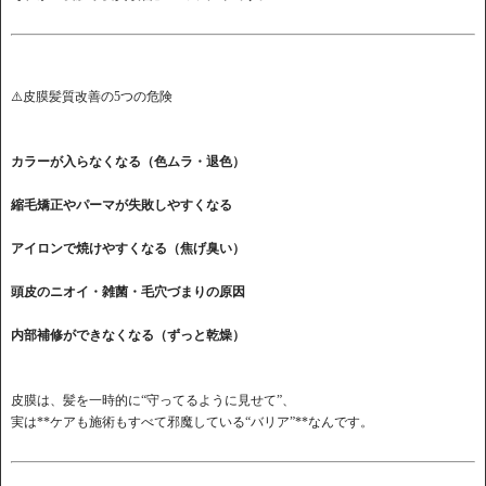
⚠️皮膜髪質改善の5つの危険
カラーが入らなくなる（色ムラ・退色）
縮毛矯正やパーマが失敗しやすくなる
アイロンで焼けやすくなる（焦げ臭い）
頭皮のニオイ・雑菌・毛穴づまりの原因
内部補修ができなくなる（ずっと乾燥）
皮膜は、髪を一時的に“守ってるように見せて”、
実は**ケアも施術もすべて邪魔している“バリア”**なんです。