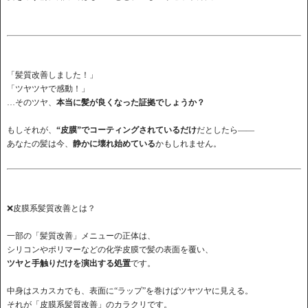
「髪質改善しました！」
「ツヤツヤで感動！」
…そのツヤ、
本当に髪が良くなった証拠でしょうか？
もしそれが、
“皮膜”でコーティングされているだけ
だとしたら――
あなたの髪は今、
静かに壊れ始めている
かもしれません。
❌皮膜系髪質改善とは？
一部の「髪質改善」メニューの正体は、
シリコンやポリマーなどの化学皮膜で髪の表面を覆い、
ツヤと手触りだけを演出する処置
です。
中身はスカスカでも、表面に“ラップ”を巻けばツヤツヤに見える。
それが「皮膜系髪質改善」のカラクリです。