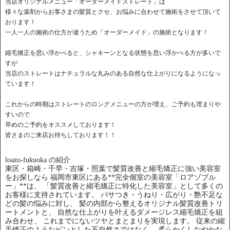
当店オリジナルメニュー「オーダーメイドストレート」は
様々な薬剤からお客さまの髪質とクセ、お悩みに合わせて施術をさせて頂いて
おります！
一人一人の施術の仕方が違うため「オーダーメイド」の施術となります！
縮毛矯正を思い浮かべると、シャキーンとなる状態を思い浮かべる方が多いで
すが
当店のストレートはナチュラルな丸みのある自然な仕上がりになるようになっ
ています！
これからの時期はストレートのロングメニューの方が増え、ご予約も埋まりや
すいので
早めのご予約をオススメしております！
皆さまのご来店お待ちしております！！
loazo-fukuoka の紹介
東区・箱崎・千早・吉塚・照葉で髪質改善と縮毛矯正に強い美容室
をお探しなら 福岡市東区にある**完全個室の美容室「ロアゾブル
ー」**は、 「髪質改善と縮毛矯正に特化した美容室」として多くの
お客様に支持されています。 パサつき・うねり・広がり・艶不足な
どの髪の悩みに対し、 髪の内部から整えるオリジナル髪質改善トリ
ートメントと、 自然な仕上がりを叶えるダメージレス縮毛矯正を組
み合わせ、 これまでにないツヤとまとまりを実現します。 従来の縮
毛矯正のようなピンとした不自然さではなく、 柔らかくしなやかな