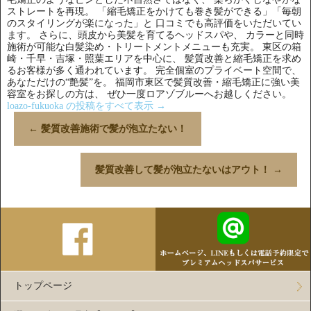
ストレートを再現。 「縮毛矯正をかけても巻き髪ができる」「毎朝
のスタイリングが楽になった」と 口コミでも高評価をいただいてい
ます。 さらに、頭皮から美髪を育てるヘッドスパや、 カラーと同時
施術が可能な白髪染め・トリートメントメニューも充実。 東区の箱
崎・千早・吉塚・照葉エリアを中心に、 髪質改善と縮毛矯正を求め
るお客様が多く通われています。 完全個室のプライベート空間で、
あなただけの“艶髪”を。 福岡市東区で髪質改善・縮毛矯正に強い美
容室をお探しの方は、 ぜひ一度ロアゾブルーへお越しください。
loazo-fukuoka の投稿をすべて表示
→
←
髪質改善施術で髪が泡立たない！
髪質改善して髪が泡立たないはアウト！
→
トップページ