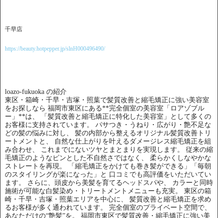
千早店
https://beauty.hotpepper.jp/slnH000496490/
loazo-fukuoka の紹介
東区・箱崎・千早・吉塚・照葉で髪質改善と縮毛矯正に強い美容室
をお探しなら 福岡市東区にある**完全個室の美容室「ロアゾブル
ー」**は、 「髪質改善と縮毛矯正に特化した美容室」として多くの
お客様に支持されています。 パサつき・うねり・広がり・艶不足な
どの髪の悩みに対し、 髪の内部から整えるオリジナル髪質改善トリ
ートメントと、 自然な仕上がりを叶えるダメージレス縮毛矯正を組
み合わせ、 これまでにないツヤとまとまりを実現します。 従来の縮
毛矯正のようなピンとした不自然さではなく、 柔らかくしなやかな
ストレートを再現。 「縮毛矯正をかけても巻き髪ができる」「毎朝
のスタイリングが楽になった」と 口コミでも高評価をいただいてい
ます。 さらに、頭皮から美髪を育てるヘッドスパや、 カラーと同時
施術が可能な白髪染め・トリートメントメニューも充実。 東区の箱
崎・千早・吉塚・照葉エリアを中心に、 髪質改善と縮毛矯正を求め
るお客様が多く通われています。 完全個室のプライベート空間で、
あなただけの“艶髪”を。 福岡市東区で髪質改善・縮毛矯正に強い美