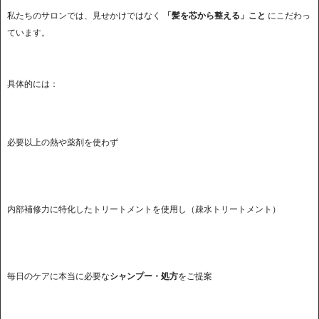
私たちのサロンでは、見せかけではなく
「髪を芯から整える」こと
にこだわっ
ています。
具体的には：
必要以上の熱や薬剤を使わず
内部補修力に特化したトリートメントを使用し（疎水トリートメント）
毎日のケアに本当に必要な
シャンプー・処方
をご提案