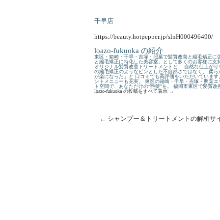
千早店
https://beauty.hotpepper.jp/slnH000496490/
loazo-fukuoka の紹介
東区・箱崎・千早・吉塚・照葉で髪質改善と縮毛矯正に強
と縮毛矯正に特化した美容室」として多くのお客様に支持
オリジナル髪質改善トリートメントと、 自然な仕上がり
の縮毛矯正のようなピンとした不自然さではなく、 柔ら
が楽になった」と 口コミでも高評価をいただいています
ントメニューも充実。 東区の箱崎・千早・吉塚・照葉エ
ト空間で、あなただけの“艶髪”を。 福岡市東区で髪質
loazo-fukuoka の投稿をすべて表示
→
←
シャンプー＆トリートメントの解析サ