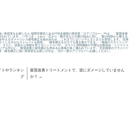
い美容室をお探しなら 福岡市東区にある**完全個室の美容室「ロアゾブルー」**は、 「髪質改善
されています。 パサつき・うねり・広がり・艶不足などの髪の悩みに対し、 髪の内部から整える
を叶えるダメージレス縮毛矯正を組み合わせ、 これまでにないツヤとまとまりを実現します。 従来
かくしなやかなストレートを再現。 「縮毛矯正をかけても巻き髪ができる」「毎朝のスタイリング
。 さらに、頭皮から美髪を育てるヘッドスパや、 カラーと同時施術が可能な白髪染め・トリートメ
リアを中心に、 髪質改善と縮毛矯正を求めるお客様が多く通われています。 完全個室のプライベー
改善・縮毛矯正に強い美容室をお探しの方は、 ぜひ一度ロアゾブルーへお越しください。
イトやランキン
髪質改善トリートメントで、逆にダメージしていません
グ
か？
→