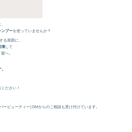
に、
ャンプー
を使っていませんか？
する原因に…
破壊
して
」髪へ。
”。
覧ください！
パービューティー] DMからのご相談も受け付けています。