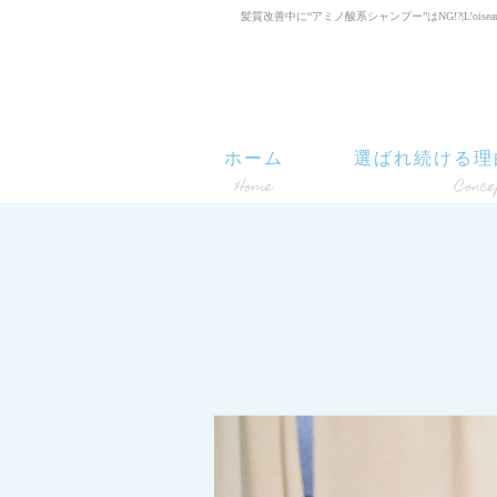
髪質改善中に“アミノ酸系シャンプー”はNG!?|L'oiseau 
ホーム
選ばれ続ける理