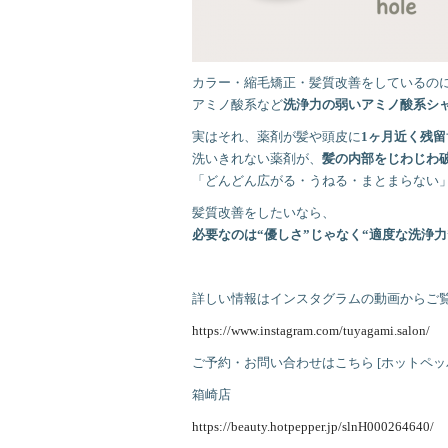
カラー・縮毛矯正・髪質改善をしているの
アミノ酸系など
洗浄力の弱いアミノ酸系シ
実はそれ、薬剤が髪や頭皮に
1ヶ月近く残留
洗いきれない薬剤が、
髪の内部をじわじわ
「どんどん広がる・うねる・まとまらない
髪質改善をしたいなら、
必要なのは“優しさ”じゃなく“適度な洗浄力
詳しい情報はインスタグラムの動画からご
https://www.instagram.com/tuyagami.salon/
ご予約・お問い合わせはこちら [ホットペッ
箱崎店
https://beauty.hotpepper.jp/slnH000264640/