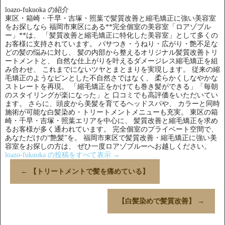
loazo-fukuoka の紹介
東区・箱崎・千早・吉塚・照葉で髪質改善と縮毛矯正に強い美容室
をお探しなら 福岡市東区にある**完全個室の美容室「ロアゾブル
ー」**は、 「髪質改善と縮毛矯正に特化した美容室」として多くの
お客様に支持されています。 パサつき・うねり・広がり・艶不足な
どの髪の悩みに対し、 髪の内部から整えるオリジナル髪質改善トリ
ートメントと、 自然な仕上がりを叶えるダメージレス縮毛矯正を組
み合わせ、 これまでにないツヤとまとまりを実現します。 従来の縮
毛矯正のようなピンとした不自然さではなく、 柔らかくしなやかな
ストレートを再現。 「縮毛矯正をかけても巻き髪ができる」「毎朝
のスタイリングが楽になった」と 口コミでも高評価をいただいてい
ます。 さらに、頭皮から美髪を育てるヘッドスパや、 カラーと同時
施術が可能な白髪染め・トリートメントメニューも充実。 東区の箱
崎・千早・吉塚・照葉エリアを中心に、 髪質改善と縮毛矯正を求め
るお客様が多く通われています。 完全個室のプライベート空間で、
あなただけの“艶髪”を。 福岡市東区で髪質改善・縮毛矯正に強い美
容室をお探しの方は、 ぜひ一度ロアゾブルーへお越しください。
loazo-fukuoka の投稿をすべて表示
→
←
【トリートメントで髪を痛めている】
【白髪染めで髪質改善】
→