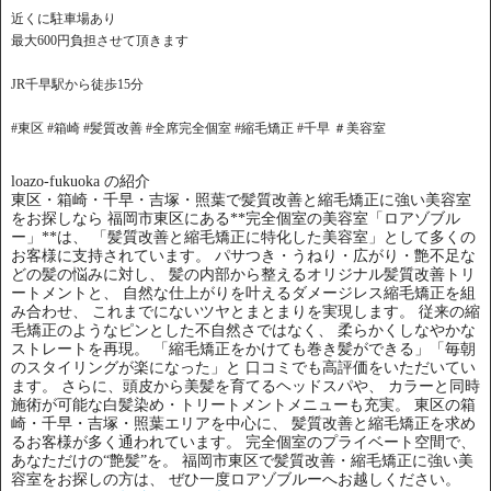
近くに駐車場あり
最大600円負担させて頂きます
JR千早駅から徒歩15分
#東区 #箱崎 #髪質改善 #全席完全個室 #縮毛矯正 #千早 ＃美容室
loazo-fukuoka の紹介
東区・箱崎・千早・吉塚・照葉で髪質改善と縮毛矯正に強い美容室
をお探しなら 福岡市東区にある**完全個室の美容室「ロアゾブル
ー」**は、 「髪質改善と縮毛矯正に特化した美容室」として多くの
お客様に支持されています。 パサつき・うねり・広がり・艶不足な
どの髪の悩みに対し、 髪の内部から整えるオリジナル髪質改善トリ
ートメントと、 自然な仕上がりを叶えるダメージレス縮毛矯正を組
み合わせ、 これまでにないツヤとまとまりを実現します。 従来の縮
毛矯正のようなピンとした不自然さではなく、 柔らかくしなやかな
ストレートを再現。 「縮毛矯正をかけても巻き髪ができる」「毎朝
のスタイリングが楽になった」と 口コミでも高評価をいただいてい
ます。 さらに、頭皮から美髪を育てるヘッドスパや、 カラーと同時
施術が可能な白髪染め・トリートメントメニューも充実。 東区の箱
崎・千早・吉塚・照葉エリアを中心に、 髪質改善と縮毛矯正を求め
るお客様が多く通われています。 完全個室のプライベート空間で、
あなただけの“艶髪”を。 福岡市東区で髪質改善・縮毛矯正に強い美
容室をお探しの方は、 ぜひ一度ロアゾブルーへお越しください。