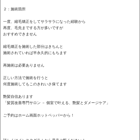
２：施術箇所
一度、縮毛矯正をしてサラサラになった経験から
再度、毛先までする方が多いですが
おすすめできません
縮毛矯正を施術した部分はきちんと
施術されていれば半永久的にもちます
再施術は必要ありません
正しい方法で施術を行うと
何度施術してもこのきれいさ保てます
艶髪自信あります
「髪質改善専門サロン － 個室で叶える、艶髪とダメージケア」
ご予約はホーム画面ホットペッパーから！