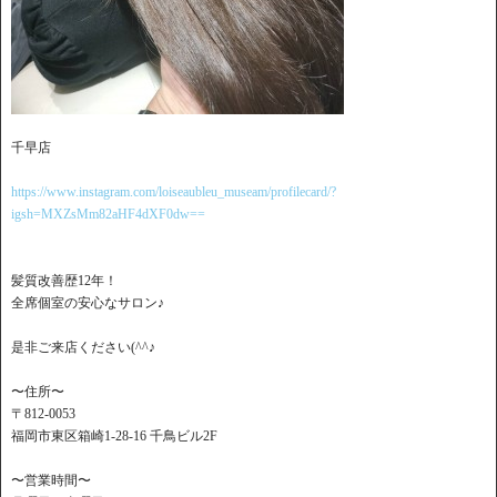
千早店
https://www.instagram.com/loiseaubleu_museam/profilecard/?
igsh=MXZsMm82aHF4dXF0dw==
髪質改善歴12年！
全席個室の安心なサロン♪
是非ご来店ください(^^♪
〜住所〜
〒812-0053
福岡市東区箱崎1-28-16 千鳥ビル2F
〜営業時間〜