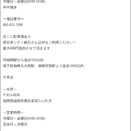
月曜日～金曜日(9:00-18:00)
年中無休
〜電話番号〜
092-631-3399
近くに駐車場あり
西日本シティ銀行さん以外をご利用ください！
最大600円負担させて頂きます
JR箱崎駅から徒歩5分以内
地下鉄箱崎九大前駅、箱崎宮前駅より徒歩10分以内
千早店
～住所～
〒813-0036
福岡県福岡市東区若宮5-1-29 2F
～営業時間～
月曜日～金曜日(9:00-18:00)
定休日→水曜日