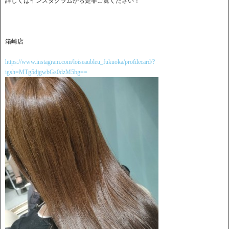
詳しくはインスタグラムから是非ご覧ください！
箱崎店
https://www.instagram.com/loiseaubleu_fukuoka/profilecard/?
igsh=MTg5djgwbGs0dzM5bg==