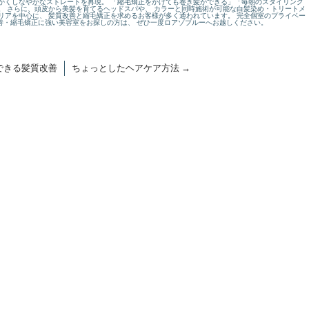
かくしなやかなストレートを再現。 「縮毛矯正をかけても巻き髪ができる」「毎朝のスタイリング
。 さらに、頭皮から美髪を育てるヘッドスパや、 カラーと同時施術が可能な白髪染め・トリートメ
リアを中心に、 髪質改善と縮毛矯正を求めるお客様が多く通われています。 完全個室のプライベー
改善・縮毛矯正に強い美容室をお探しの方は、 ぜひ一度ロアゾブルーへお越しください。
できる髪質改善
ちょっとしたヘアケア方法
→