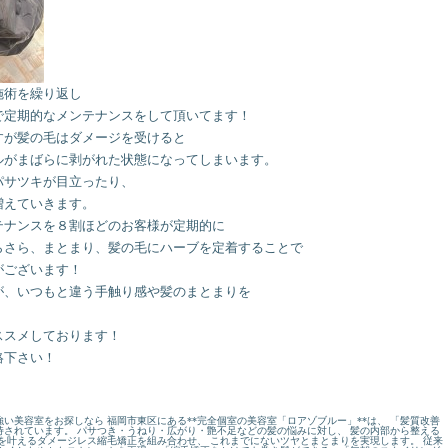
施術を繰り返し
で定期的なメンテナンスをして頂いてます！
すが髪の毛はダメージを受けると
ルがまばらに剥がれた状態になってしまいます。
パサツキが目立ったり、
増えていきます。
テナンスを８割ほどのお客様が定期的に
らさら、まとまり、髪の毛にハーブを定着することで
がございます！
が、いつもと違う手触り感や髪のまとまりを
ススメしております！
絡下さい！
い美容室をお探しなら 福岡市東区にある**完全個室の美容室「ロアゾブルー」**は、 「髪質改善
されています。 パサつき・うねり・広がり・艶不足などの髪の悩みに対し、 髪の内部から整える
を叶えるダメージレス縮毛矯正を組み合わせ、 これまでにないツヤとまとまりを実現します。 従来