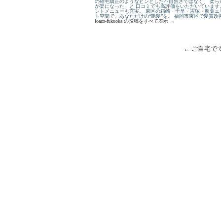
の縮毛矯正のようなピンとした不自然さではなく、 柔ら
が楽になった」と 口コミでも高評価をいただいています
ントメニューも充実。 東区の箱崎・千早・吉塚・照葉エ
ト空間で、あなただけの“艶髪”を。 福岡市東区で髪質
loazo-fukuoka の投稿をすべて表示
→
←
ご自宅で