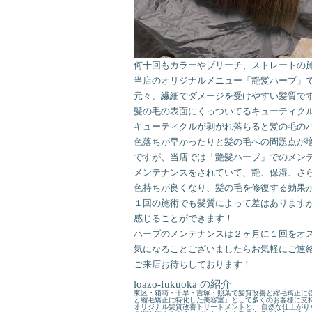
何十回もカラーやブリーチ、ストレートの
当店のオリジナルメニュー「艶髪ハーブ」
元々、繊細でダメージを受けやすい髪質で
髪の毛の表面にくっついてるキューティク
キューティクルが剥がれ落ちると髪の毛の
色落ちが早かったりと髪の毛への問題点が
ですが、当店では「艶髪ハーブ」でのメン
メンテナンスをされていて、艶、保湿、さ
色持ちが良くなり、髪の毛を修復する効果
１回の施術でも髪質によって差はあります
感じることができます！
ハーブのメンテナンスは２ヶ月に１回をオ
気になることございましたらお気軽にご連
ご来店お待ちしております！
loazo-fukuoka の紹介
東区・箱崎・千早・吉塚・照葉で髪質改善と縮毛矯正に強
と縮毛矯正に特化した美容室」として多くのお客様に支持
オリジナル髪質改善トリートメントと、 自然な仕上がり