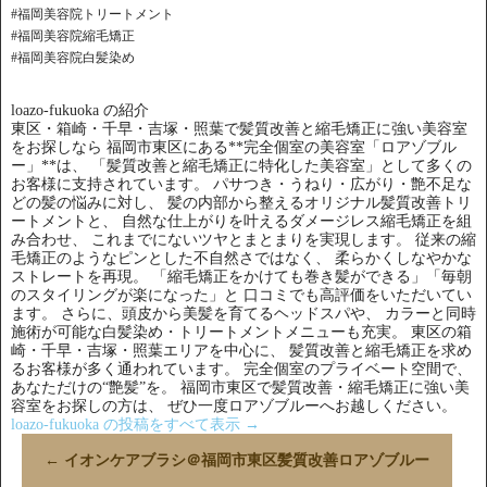
#福岡美容院トリートメント
#福岡美容院縮毛矯正
#福岡美容院白髪染め
loazo-fukuoka の紹介
東区・箱崎・千早・吉塚・照葉で髪質改善と縮毛矯正に強い美容室
をお探しなら 福岡市東区にある**完全個室の美容室「ロアゾブル
ー」**は、 「髪質改善と縮毛矯正に特化した美容室」として多くの
お客様に支持されています。 パサつき・うねり・広がり・艶不足な
どの髪の悩みに対し、 髪の内部から整えるオリジナル髪質改善トリ
ートメントと、 自然な仕上がりを叶えるダメージレス縮毛矯正を組
み合わせ、 これまでにないツヤとまとまりを実現します。 従来の縮
毛矯正のようなピンとした不自然さではなく、 柔らかくしなやかな
ストレートを再現。 「縮毛矯正をかけても巻き髪ができる」「毎朝
のスタイリングが楽になった」と 口コミでも高評価をいただいてい
ます。 さらに、頭皮から美髪を育てるヘッドスパや、 カラーと同時
施術が可能な白髪染め・トリートメントメニューも充実。 東区の箱
崎・千早・吉塚・照葉エリアを中心に、 髪質改善と縮毛矯正を求め
るお客様が多く通われています。 完全個室のプライベート空間で、
あなただけの“艶髪”を。 福岡市東区で髪質改善・縮毛矯正に強い美
容室をお探しの方は、 ぜひ一度ロアゾブルーへお越しください。
loazo-fukuoka の投稿をすべて表示
→
←
イオンケアブラシ＠福岡市東区髪質改善ロアゾブルー