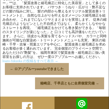
ー」**は、 「髪質改善と縮毛矯正に特化した美容室」として多くの
お客様に支持されています。 パサつき・うねり・広がり・艶不足な
どの髪の悩みに対し、 髪の内部から整えるオリジナル髪質改善トリ
ートメントと、 自然な仕上がりを叶えるダメージレス縮毛矯正を組
み合わせ、 これまでにないツヤとまとまりを実現します。 従来の縮
毛矯正のようなピンとした不自然さではなく、 柔らかくしなやかな
ストレートを再現。 「縮毛矯正をかけても巻き髪ができる」「毎朝
のスタイリングが楽になった」と 口コミでも高評価をいただいてい
ます。 さらに、頭皮から美髪を育てるヘッドスパや、 カラーと同時
施術が可能な白髪染め・トリートメントメニューも充実。 東区の箱
崎・千早・吉塚・照葉エリアを中心に、 髪質改善と縮毛矯正を求め
るお客様が多く通われています。 完全個室のプライベート空間で、
あなただけの“艶髪”を。 福岡市東区で髪質改善・縮毛矯正に強い美
容室をお探しの方は、 ぜひ一度ロアゾブルーへお越しください。
loazo-fukuoka の投稿をすべて表示
→
←
ロアゾブルーyoutubeできました
箱崎店、千早店ともに全席個室完備
→