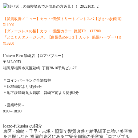
【髪質改善メニュー】カット+艶髪トリートメントスパ【ぱさつき解消】
¥11000
【ダメージレスの極】カット+艶髪カラー+艶髪TR ¥13200
『とことんダメージレス』【白髪染めNO１】カット+艶髪ハーブー+TR
¥13200
L'oiseau Bleu 箱崎店 【ロアゾブルー】
〒812-0053
福岡県福岡市東区箱崎1丁目28-16千鳥ビル2F
＊コインパーキング全額負担
＊JR箱崎駅より徒歩3分
＊地下鉄箱崎九大前駅、筥崎宮前より徒歩5分
～営業時間～
9:00～18:00
loazo-fukuoka の紹介
東区・箱崎・千早・吉塚・照葉で髪質改善と縮毛矯正に強い美容室
をお探しなら 福岡市東区にある**完全個室の美容室「ロアゾブル