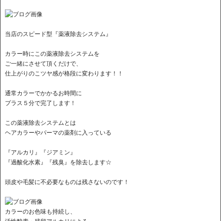
当店のスピード型『薬液除去システム』
カラー時にこの薬液除去システムを
ご一緒にさせて頂くだけで、
仕上がりのこツヤ感が格段に変わります！！
通常カラーでかかるお時間に
プラス５分で完了します！
この薬液除去システムとは
ヘアカラーやパーマの薬剤に入っている
『アルカリ』『ジアミン』
『過酸化水素』『残臭』を除去します☆
頭皮や毛髪に不必要なものは残さないのです！
カラーのお色味も持続し、