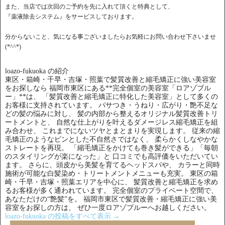
また、当店では次回のご予約を先に入れて頂くと特典として、
『薬液除去システム』をサービスしております。
分からないこと、気になる事ございましたらお気軽にお問い合わせ下さいませ
(*^^*)
loazo-fukuoka の紹介
東区・箱崎・千早・吉塚・照葉で髪質改善と縮毛矯正に強い美容室
をお探しなら 福岡市東区にある**完全個室の美容室「ロアゾブル
ー」**は、 「髪質改善と縮毛矯正に特化した美容室」として多くの
お客様に支持されています。 パサつき・うねり・広がり・艶不足な
どの髪の悩みに対し、 髪の内部から整えるオリジナル髪質改善トリ
ートメントと、 自然な仕上がりを叶えるダメージレス縮毛矯正を組
み合わせ、 これまでにないツヤとまとまりを実現します。 従来の縮
毛矯正のようなピンとした不自然さではなく、 柔らかくしなやかな
ストレートを再現。 「縮毛矯正をかけても巻き髪ができる」「毎朝
のスタイリングが楽になった」と 口コミでも高評価をいただいてい
ます。 さらに、頭皮から美髪を育てるヘッドスパや、 カラーと同時
施術が可能な白髪染め・トリートメントメニューも充実。 東区の箱
崎・千早・吉塚・照葉エリアを中心に、 髪質改善と縮毛矯正を求め
るお客様が多く通われています。 完全個室のプライベート空間で、
あなただけの“艶髪”を。 福岡市東区で髪質改善・縮毛矯正に強い美
容室をお探しの方は、 ぜひ一度ロアゾブルーへお越しください。
loazo-fukuoka の投稿をすべて表示
→