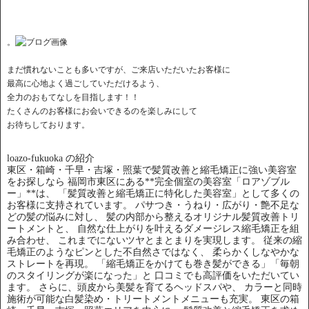
。
まだ慣れないことも多いですが、ご来店いただいたお客様に
最高に心地よく過ごしていただけるよう、
全力のおもてなしを目指します！！
たくさんのお客様にお会いできるのを楽しみにして
お待ちしております。
loazo-fukuoka の紹介
東区・箱崎・千早・吉塚・照葉で髪質改善と縮毛矯正に強い美容室
をお探しなら 福岡市東区にある**完全個室の美容室「ロアゾブル
ー」**は、 「髪質改善と縮毛矯正に特化した美容室」として多くの
お客様に支持されています。 パサつき・うねり・広がり・艶不足な
どの髪の悩みに対し、 髪の内部から整えるオリジナル髪質改善トリ
ートメントと、 自然な仕上がりを叶えるダメージレス縮毛矯正を組
み合わせ、 これまでにないツヤとまとまりを実現します。 従来の縮
毛矯正のようなピンとした不自然さではなく、 柔らかくしなやかな
ストレートを再現。 「縮毛矯正をかけても巻き髪ができる」「毎朝
のスタイリングが楽になった」と 口コミでも高評価をいただいてい
ます。 さらに、頭皮から美髪を育てるヘッドスパや、 カラーと同時
施術が可能な白髪染め・トリートメントメニューも充実。 東区の箱