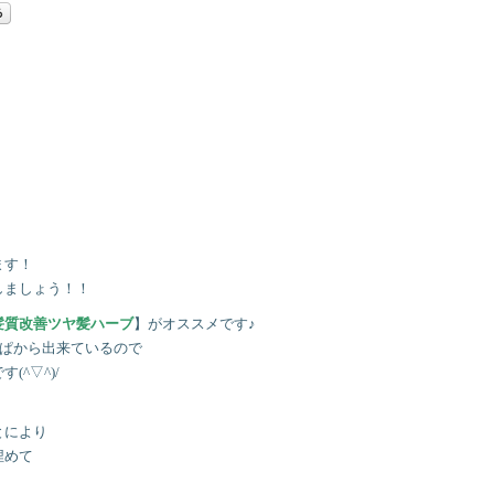
ます！
しましょう！！
髪質改善ツヤ髪ハーブ
】がオススメです♪
っぱから出来ているので
^▽^)/
とにより
埋めて