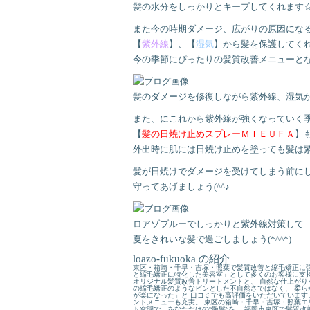
髪の水分をしっかりとキープしてくれます
また今の時期ダメージ、広がりの原因にな
【
紫外線
】、【
湿気
】から髪を保護してく
今の季節にぴったりの髪質改善メニューとなっ
髪のダメージを修復しながら紫外線、湿気
また、にこれから紫外線が強くなっていく
【
髪の日焼け止めスプレーＭＩＥＵＦＡ
】
外出時に肌には日焼け止めを塗っても髪は
髪が日焼けでダメージを受けてしまう前に
守ってあげましょう(^^♪
ロアゾブルーでしっかりと紫外線対策して
夏をきれいな髪で過ごしましょう(*^^*)
loazo-fukuoka の紹介
東区・箱崎・千早・吉塚・照葉で髪質改善と縮毛矯正に強
と縮毛矯正に特化した美容室」として多くのお客様に支持
オリジナル髪質改善トリートメントと、 自然な仕上がり
の縮毛矯正のようなピンとした不自然さではなく、 柔ら
が楽になった」と 口コミでも高評価をいただいています
ントメニューも充実。 東区の箱崎・千早・吉塚・照葉エ
ト空間で、あなただけの“艶髪”を。 福岡市東区で髪質