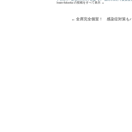
loazo-fukuoka の投稿をすべて表示
→
←
全席完全個室！ 感染症対策も