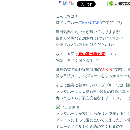
こんにちは！
ロアゾブルーの
KAZUTAKA
です(*^_^*)
連日気温の高い日が続いておりますが、
皆さん体調など崩されてはないですか？
熱中症などお気を付けくださいね♪
さて、今回は
夏の紫外線対策
について
お話しさせて頂きます!(^^)!
真夏の髪の紫外線量は肌の
約３倍
浴びてい
髪も日焼けによるダメージをしっかりケア
そこで髪質改善サロンロアゾブルーでは【
ツヤ髪ハーブは天然成分100％の植物の葉
食べれるくらい安心安全なトリートメントです(
ツヤ髪ハーブを髪にしっかりと塗布するこ
ダメージによって髪に空いてしまった穴を
キューティクルを引き締めてくれるので