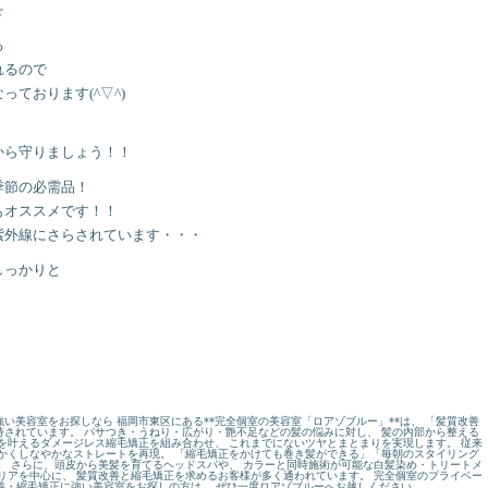
☆
る
れるので
ております(^▽^)
から守りましょう！！
季節の必需品！
もオススメです！！
紫外線にさらされています・・・
しっかりと
い美容室をお探しなら 福岡市東区にある**完全個室の美容室「ロアゾブルー」**は、 「髪質改善
されています。 パサつき・うねり・広がり・艶不足などの髪の悩みに対し、 髪の内部から整える
を叶えるダメージレス縮毛矯正を組み合わせ、 これまでにないツヤとまとまりを実現します。 従来
かくしなやかなストレートを再現。 「縮毛矯正をかけても巻き髪ができる」「毎朝のスタイリング
。 さらに、頭皮から美髪を育てるヘッドスパや、 カラーと同時施術が可能な白髪染め・トリートメ
リアを中心に、 髪質改善と縮毛矯正を求めるお客様が多く通われています。 完全個室のプライベー
改善・縮毛矯正に強い美容室をお探しの方は、 ぜひ一度ロアゾブルーへお越しください。