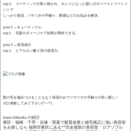
step２ コーティングが取り除かれ、キレイになった髪にゼロベーストリートメ
ントで
しっかり保湿。パサつきや手触り、艶感などのお悩みを解決。
point２→キューティクル
step１ 毛髪のダメージケア効果が期待できる。
point３→保湿成分
step１ ヒアルロン酸２倍の保湿力。
髪の毛を傷めつけることもなく保湿のみでツヤツヤの手触りの良い髪に！
ぜひ体験してみて下さい(*^-^*)
loazo-fukuoka の紹介
東区・箱崎・千早・吉塚・照葉で髪質改善と縮毛矯正に強い美容室
をお探しなら 福岡市東区にある**完全個室の美容室「ロアゾブル