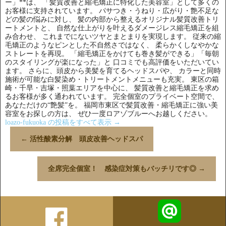
ー」**は、 「髪質改善と縮毛矯正に特化した美容室」として多くの
お客様に支持されています。 パサつき・うねり・広がり・艶不足な
どの髪の悩みに対し、 髪の内部から整えるオリジナル髪質改善トリ
ートメントと、 自然な仕上がりを叶えるダメージレス縮毛矯正を組
み合わせ、 これまでにないツヤとまとまりを実現します。 従来の縮
毛矯正のようなピンとした不自然さではなく、 柔らかくしなやかな
ストレートを再現。 「縮毛矯正をかけても巻き髪ができる」「毎朝
のスタイリングが楽になった」と 口コミでも高評価をいただいてい
ます。 さらに、頭皮から美髪を育てるヘッドスパや、 カラーと同時
施術が可能な白髪染め・トリートメントメニューも充実。 東区の箱
崎・千早・吉塚・照葉エリアを中心に、 髪質改善と縮毛矯正を求め
るお客様が多く通われています。 完全個室のプライベート空間で、
あなただけの“艶髪”を。 福岡市東区で髪質改善・縮毛矯正に強い美
容室をお探しの方は、 ぜひ一度ロアゾブルーへお越しください。
loazo-fukuoka の投稿をすべて表示
→
←
活性酸素分解 頭皮改善ヘッドスパ
全席完全個室！ 感染症対策もバッチリです◎
→