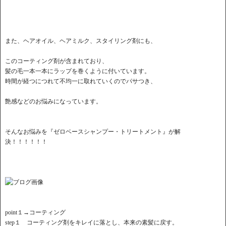
また、ヘアオイル、ヘアミルク、スタイリング剤にも、
このコーティング剤が含まれており、
髪の毛一本一本にラップを巻くように付いています。
時間が経つにつれて不均一に取れていくのでパサつき、
艶感などのお悩みになっています。
そんなお悩みを『ゼロベースシャンプー・トリートメント』が解
決！！！！！！
point１→コーティング
step１ コーティング剤をキレイに落とし、本来の素髪に戻す。