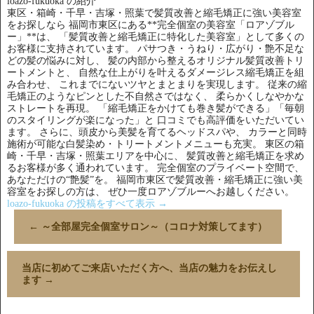
loazo-fukuoka の紹介
東区・箱崎・千早・吉塚・照葉で髪質改善と縮毛矯正に強い美容室
をお探しなら 福岡市東区にある**完全個室の美容室「ロアゾブル
ー」**は、 「髪質改善と縮毛矯正に特化した美容室」として多くの
お客様に支持されています。 パサつき・うねり・広がり・艶不足な
どの髪の悩みに対し、 髪の内部から整えるオリジナル髪質改善トリ
ートメントと、 自然な仕上がりを叶えるダメージレス縮毛矯正を組
み合わせ、 これまでにないツヤとまとまりを実現します。 従来の縮
毛矯正のようなピンとした不自然さではなく、 柔らかくしなやかな
ストレートを再現。 「縮毛矯正をかけても巻き髪ができる」「毎朝
のスタイリングが楽になった」と 口コミでも高評価をいただいてい
ます。 さらに、頭皮から美髪を育てるヘッドスパや、 カラーと同時
施術が可能な白髪染め・トリートメントメニューも充実。 東区の箱
崎・千早・吉塚・照葉エリアを中心に、 髪質改善と縮毛矯正を求め
るお客様が多く通われています。 完全個室のプライベート空間で、
あなただけの“艶髪”を。 福岡市東区で髪質改善・縮毛矯正に強い美
容室をお探しの方は、 ぜひ一度ロアゾブルーへお越しください。
loazo-fukuoka の投稿をすべて表示
→
←
～全部屋完全個室サロン～（コロナ対策してます）
当店に初めてご来店いただく方へ、当店の魅力をお伝えし
ます
→