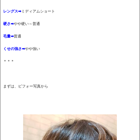
レングス➡
ミディアムショート
硬さ➡
やや硬い～普通
毛量➡
普通
くせの強さ➡
やや強い
＊＊＊
まずは、ビフォー写真から