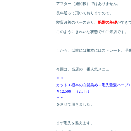
アフター（施術後）ではありません。
長年通って頂いておりますので、
髪質改善のベース造り、
艶髪の基礎
ができ
このようにきれいな状態でのご来店です。
しかも、以前には根本にはストレート、毛
今回は、当店の一番人気メニュー
＊＊
カット＋根本の白髪染め＋毛先艶髪ハーブ+
￥12,500 （2,5ｈ）
＊＊
をさせて頂きました。
まず毛先を整えます。