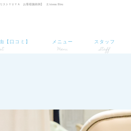
ＵＹＡ お客様施術例】 |L'oiseau Bleu
由【口コミ】
メニュー
スタッフ