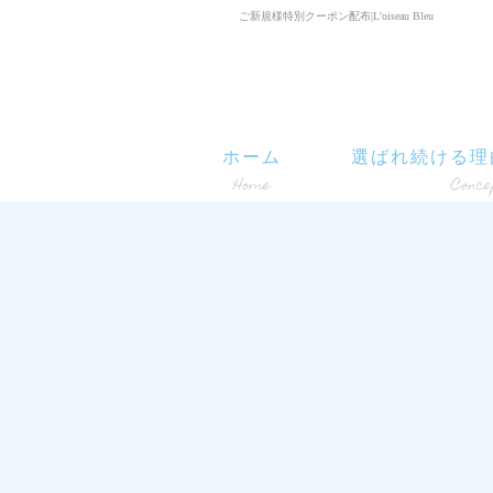
ご新規様特別クーポン配布|L'oiseau Bleu
ホーム
選ばれ続ける理