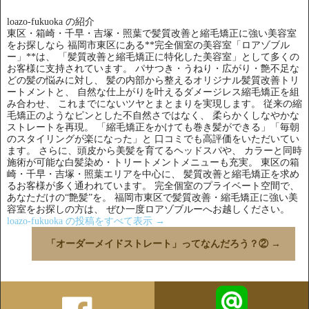
loazo-fukuoka の紹介
東区・箱崎・千早・吉塚・照葉で髪質改善と縮毛矯正に強い美容室
をお探しなら 福岡市東区にある**完全個室の美容室「ロアゾブル
ー」**は、 「髪質改善と縮毛矯正に特化した美容室」として多くの
お客様に支持されています。 パサつき・うねり・広がり・艶不足な
どの髪の悩みに対し、 髪の内部から整えるオリジナル髪質改善トリ
ートメントと、 自然な仕上がりを叶えるダメージレス縮毛矯正を組
み合わせ、 これまでにないツヤとまとまりを実現します。 従来の縮
毛矯正のようなピンとした不自然さではなく、 柔らかくしなやかな
ストレートを再現。 「縮毛矯正をかけても巻き髪ができる」「毎朝
のスタイリングが楽になった」と 口コミでも高評価をいただいてい
ます。 さらに、頭皮から美髪を育てるヘッドスパや、 カラーと同時
施術が可能な白髪染め・トリートメントメニューも充実。 東区の箱
崎・千早・吉塚・照葉エリアを中心に、 髪質改善と縮毛矯正を求め
るお客様が多く通われています。 完全個室のプライベート空間で、
あなただけの“艶髪”を。 福岡市東区で髪質改善・縮毛矯正に強い美
容室をお探しの方は、 ぜひ一度ロアゾブルーへお越しください。
loazo-fukuoka の投稿をすべて表示
→
「オーダーメイドストレート」ってなんだろう？②
→